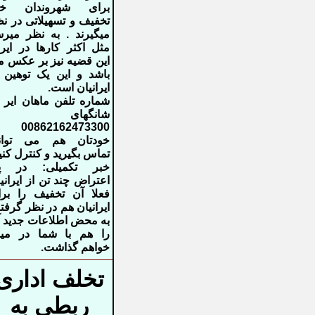
برای شهروندان خو
تخفیف و تسهیلاتی در ن
میگیرند . به نظر میر
مثل اکثر کارها در ایر
این قضیه نیز بر عکس 
باشد و این یک توهین 
ایرانیان است.
شماره تلفن ماهان ایر 
شانگهای
00862162473300
خودتان هم می توانی
تماس بگیرید و کنترل کنی
خبر تکمیلی: در پ
اعتراض چند تن از ایرانی
فعلا آن تخفیف را برا
ایرانیان هم در نظر گرفتن
به محض اطلاعات جدید 
را هم با شما در میا
خواهم گذاشت.
تخلف اداری
ربطی به