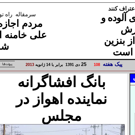
عتراف کنند
سرمقاله
راه تود
 آلوده و
مردم اجازه
رش
علی خامنه ا
 بنزین
شو
 است
پیک هفته
2
5
8
10
دی
1
139
برابر با
14
ژانویه
3
1
20
بانگ افشاگرانه
نماینده اهواز در
مجلس