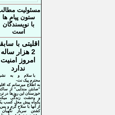
مسئولیت مطالب
ستون پیام ها
با نویسندگان
است
اقلیتی با سابق
2 هزار ساله
امروز امنیت
ندارد
با سلام و به نشری
محترم پیک نت-
به اطلاع میرسانم که اقل
"صابئن مندایی" از ساکن
خوزستان این
روزها در ت
و وحشت زندگی‌ میکنن
یکماه پیش محل کسب یک
از آنها با سلاح گرم و پس 
کشتن سرباز
نگهبان 