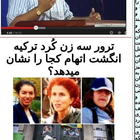
را
 و
و
ند
و
که
ن
ت
ترور سه زن کُرد ترکیه
ل
نی
انگشت اتهام کجا را نشان
ن
یز
میدهد؟
به
ان
ن
ی
و
ه
ف
ی
رد
ت
ی
ه