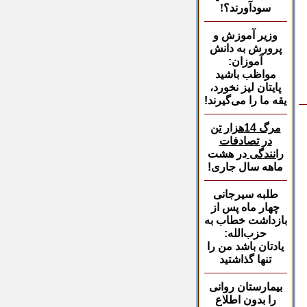
سودآورند؟
!
وزیر آموزش و
پرورش
به دانش
آموزان:
مواظب باشید
پایتان لیز نخورد،
یقه ما را می‌گیرند
!
مرگ 14هزار تن
در تصادفات
رانندگی
در هشت
ماهه سال جاری!
طلبه سیرجانی
چهار ماه
پس از
بازداشت خطاب به
حزب‌الله
:
یادتان باشد من را
تنها گذاشتید
بیمارستان روانی
را
بدون اطلاع