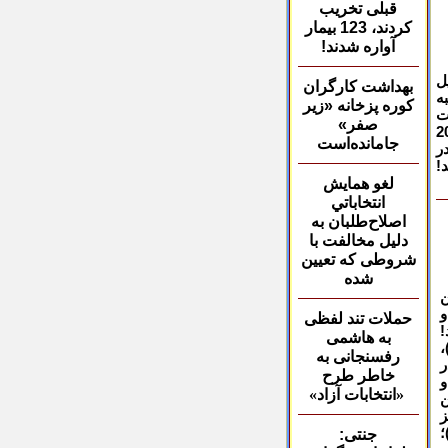
قبلی تخریب
کردند، 123 بیمار
آواره شدند!
ل
بهداشت کارگران
ه
کوره
پزخانه‌ «زیر
ت
صفر»
اهد از همین جعبه جادوئی که یکباره می تواند 10 – 20
جامانده‌است
ر
!
لغو همايش
انتخاباتي
اصلاح‌طلبان به
دلیل مخالفت با
شروطی که تعیین
شد
ه
ن
و
حملات تند لفظی
!
به
هاشمی‌
ز شعر خوانی (برای مصطفی بادکوبه ای از سال 1389)،
رفسنجانی به
ر
خاطر طرح
و
«انتخابات آزاد»
ن
ز
؛
جنتی
: