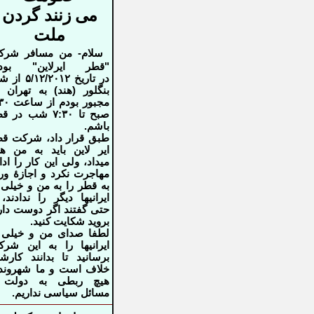
می ز
ن
ند گردن
ملت
سلام- من مسافر شرک
"قطر ایرلاین" بودم
در
تاریخ
۵/۱۲/۲۰۱۲
از شه
بنگلور (هند) به تهران 
مجبور بودم از
ساعت
۳۰
صبح تا
۷:۳۰
شب در قط
باشم
.
طبق قرار داد، شرکت ق
ایر لاین باید
به من هت
میداد، ولی‌ این کار را ادار
مهاجرت نکرد و اجازهٔ
ور
به قطر را به من و خیلی‌ 
ایرانیها دیگر را ندادند،
حتی گفتند
اگر دوست دار
بروید شکایت کنید
.
لطفا صدای من و خیلی‌ 
ایرانیها را
به این شرک
برسانید تا بدانند کارش
خلاف است و ما
شهروند
هیچ ربطی به دولت 
مسائل سیاسی نداریم
.