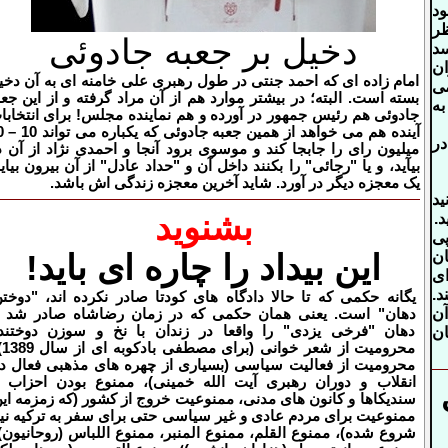
د
ظر
دخیل بر جعبه جادوئی
سد
ان
امام زاده ای که احمد جنتی در طول رهبری علی خامنه ای به آن دخی
می
بسته است. البته؛ در بیشتر موارد هم از آن مراد گرفته و از این جعب
به
جادوئی هم رئیس جمهور در آورده و هم نماینده مجلس! برای انتخابا
آینده هم می خو
در
میلیون رای را جابجا کند و موسوی برود آنجا و احمدی نژاد از آن د
بیآید، و یا "رجائی" را بکنند داخل آن و "حداد عادل" از آن بیرون بیاید
یک معجزه دیگر در آورد. شاید آخرین معجزه زندگی اش باشد.
د
بشنوید
د.
ی
ان
این بیداد را چاره ای باید!
ی
د.
یگانه حکمی که تا حالا دادگاه های کودتا صادر نکرده اند، "دوخت
آن
دهان" است. یعنی همان حکمی که در زمان رضاشاه صادر شد 
دهان "فرخی یزدی" را واقعا در زندان با نخ و سوزن دوختند
ن
محرومیت ا
محرومیت از فعالیت سیاسی (بسیاری از چهره های مذهبی فعال د
انقلاب و دوران رهبری آیت الله خمینی)، ممنوع بودن احزاب 
سندیکاها و کانون های مدنی، ممنوعیت خروج از کشور (که زمزمه ای
ممنوعیت برای مردم عادی و غیر سیاسی حتی برای سفر به ترکیه نی
شروع شده)، ممنوع القلم، ممنوع المنبر، ممنوع اللباس (روحانیون)