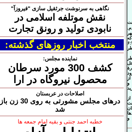
نگاهی به سرنوشت جرثقیل سازی "فیروزآ"
نقش موتلفه اسلامی در
ت
نابودی تولید و رونق تجارت
.
ر
که
منتخب اخبار روزهای گذشته:
۶:
ر
نماینده مجلس:
طر
ل
کشف 300 مورد سرطان
هٔ
ود
محصول نیروگاه در ارا
از
 و
ید
اصلاحات در عربستان
از
درهای مجلس مشورتی
به روی 30 زن باز
ت
شد
ان
ها
و
خطبه احمد جنتی و بقیه امام جمعه ها