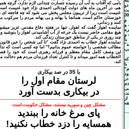
ه
بامی که آفتاب به لب آن رسیده جسارت چندانی لازم ندارد، گرچه همی
دو
هم، در آخرین ماه های دولت کودتائی احمدی نژاد خود غنیمت است
یت
غنیمت است زیرا از تریبون مجلس پخش می شود که چه فاجعه ای د
بنام "هادی زهرونی" 30
خوزستان حاکم است. همانجا با بهانه و بی بهانه مردم را سرکوب م
 و
کنند و زندانی.
و
نماینده اهواز گفت که اهواز، تنها در هفته دفاع مقدس عزیز می​شو
ه
هیچ مقامی حاضر نیست
یک جرعه از آب آشامیدنی اهواز را بنوشید و ی
و
چند روزی در یکی از مناطق خوزستان زندگی کند.
با
نماینده اهواز خطاب به احمدی نژاد گفت "تا کی شخص را عین قانون 
د"
مطالب شخصی را خواسته عموم بدانیم؟" اما چه کسی است که ندان
سب
این وصف کامل مقام معظم و فرزانه رهبری است که خود را فص
الخطاب همه امور میداند و تا کنترل تعداد فرزندان مردم هم دخالت م
ه
کند.
با
"
با 35 در صد بیکاری
د
لرستان مقام اول را
ر
م
ی
در بیکاری بدست آورد
د،
از
قه
مشکل چین و سوریه نیستند، مشکل حکومت است
پای مرغ خانه را ببندید
همسایه را دزد خطاب نکنید!