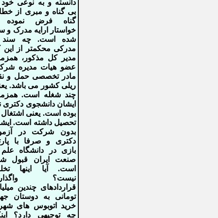
دانسته و به نوعی خود 
بی گناه و مبری از خطا
گناه فرض نموده 
خواستار ارایه مدرک و س
شده است. چه سند 
مدرکی محکمتر از این 
مدیر کل مذکور، همزما
عضو هیات مدیره شرک
مادر تخصصی حمل و نق
ریلی کشور می باشد. یع
چند شغله است. همزما
ایشان دانشجوی دکتری ن
بوده است. یعنی اشتغال 
تحصیل داشته است. ایش
بدون شرکت در آزمو
دکتری و صرفا با پارت
بازی در دانشگاه علم 
صنعت ایران قبول شد
است. آیا اینها تخل
نیست؟ واگذار
قراردادهای چندین میلیا
تومانی به دوستان جه
خرید اتوبوس های شهر
چه توجیهی دارد؟ اینک