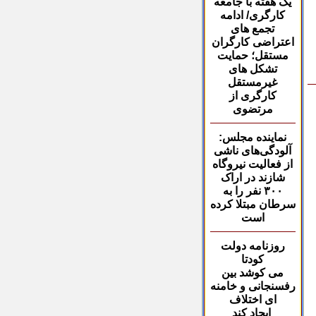
یک هفته با جامعه
کارگری/ ادامه
تجمع های
اعتراضی کارگران
مستقل؛ حمایت
تشکل های
غیرمستقل
کارگری از
مرتضوی
نماینده مجلس
:
آلودگی‌های ناشی
از فعالیت نیروگاه
شازند در اراک
۳۰۰
نفر را به
سرطان مبتلا کرده
است
روزنامه دولت
کودتا
می کوشد بین
رفسنجانی و خامنه
ای اختلاف
ایجاد کند