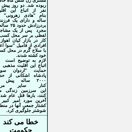
مشتری زن شش ماه حامل
ربوده شد
.
دو روز پیش 
نفر از اتباع این اقل
ساله و دارای یک فرزند
بردرزادش حدود
۲۵
ساله 
مجرد پس ‌از یک
مشاجر
لفظی بر سر محل کسب 
کار در بازار کیان اهواز 
افرادی
از فامیل "سوا اع
با سلاح گرم در محل ک
خود کشته شدند
.
لازم به توضیح است ک
اتباع این اقلیت مذهبی‌ 
حمایت "اردوان
سوم
پادشاه اشکانی از حدو
۲۰۰۰
ساله پیش د
کنار سایر مرد
این
سرزمین زندگی‌ م
کنند، بارها قتل عام شدن
آخرین مورد امیر کبیر 
کشتار جمعی‌ آنها در منط
شوشتر
جلوگیری کرد
.
خطا می کند
حکومت