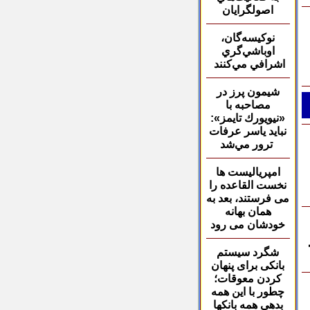
اصولگرايان
ن
وكيسه‌گان،
اوباشي‌گر
ي
اشرافي مي‌كنند ‏
شيمون پرز در
مصاحبه
با
«نيويورك تايمز»:
نبايد ياسر عرفات
ترور مي‌شد
امپریالیست ها
نخست
القاعده را
می فرستند، بعد به
همان بهانه
خودشان می رود
شگرد سیستم
بانکی
برای پنهان
کردن معوقات؛
چطور با این همه
بدهی همه بانکها