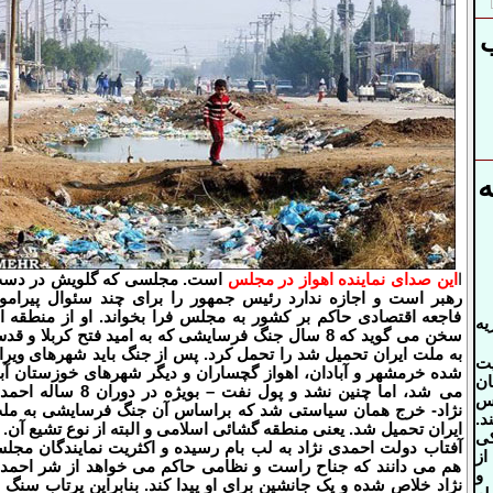
ه
ا
این صدای نماینده اهواز در مجلس
است. مجلسی که گلویش در دس
رهبر است و اجازه ندارد رئیس جمهور را برای چند سئوال پیرامو
فاجعه اقتصادی حاکم بر کشور به مجلس فرا بخواند. او از منطقه ا
ه
سخن می گوید که 8 سال جنگ فرسایشی که به امید فتح کربلا و ق
به ملت ایران تحمیل شد را تحمل کرد. پس از جنگ باید شهرهای ویرا
یت
شده خرمشهر و آبادان، اهواز گچساران و دیگر شهرهای خوزستان آبا
ان
می شد، اما چنین نشد و پول نفت – بویژه در دوران 8 سا
رس
نژاد- خرج همان سیاستی شد که براساس آن جنگ فرسایشی به مل
د
.
ایران تحمیل شد. یعنی منطقه گشائی اسلامی و البته از نوع تشیع آن.
ی
آفتاب دولت احمدی نژاد به لب بام رسیده و اکثریت نمایندگان مجل
از
هم می دانند که جناح راست و نظامی حاکم می خواهد از شر احمد
و
نژاد خلاص شده و یک جانشین برای او پیدا کند. بنابراین پرتاب سنگ ب