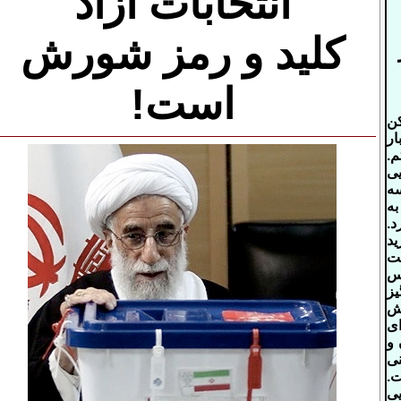
انتخابات آزاد
کلید و رمز شورش
است!
کن
ار
.
ی
ه
به
د.
د
ت
س
یز
ش
ای
5 یوان و
ی
ست.
ی