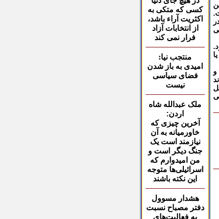
در هیچ جای دنیا
ن
کسی که متکی به
.
اکثریت آراء باشد،
ر
از انتخابات آزاد
ی
فرار نمی کند
د
.
ا
منتجب نیا:
امیدی به باز شدن
و
فضای سیاسی
د
نیست
ل
ی
ملک عبدالله شاه
اردن:
آخرین چیزی که
خاورمیانه به آن
نیازمند است یک
جنگ دیگر است و
من امیدوارم که
اسرائیلی‌ها متوجه
این نکته باشند
هشدار مسوول
دفتر
مصباح نسبت
به فعاليت‌هاي