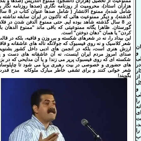
ممنوعیت از تحصیل (هزاران دانشجو)؛ ممنوع التدریس (صدها و بلک
هزاران استاد)، محرومیت از روزنامه نگاری (صدها روزنامه نگار ر
شامل شده)، ممنوع الانتشار ( شامل صدها عنوان 
گذشته)، و دیگر ممنوعیت هائی که تاکنون در ایران سابقه نداشته ر
در 8 سال گذشته شاهد بوده ایم. حتی ممنوع الدفن شدن در فلا
گورستان. ظاهرا یگانه ممنوعیتی که باقی ماند "ممنوع الدهان با
کردن" یا همان "دهان دوختن" است.
این بیداد را، نه در شعرهای شکسته و بی وزن و قافیه، بلکه در قال
شعر کلاسیک و نه روی فیسبوک که جولانگه ناله های عاشقانه و فاق
ان
ارزش هنری است، بلکه در انجمن های ادبی داخل کشور بشنوید
و
صدای امروز مردم ایران اینست، نه آن عاشقانه های دست و پ
ی
شکسته ای که روی فیسبوک پرپر می زند! و یا آن مدایحی که در بز
ر
های حضوری و خصوصی در بیت رهبری برپا می شود تا چاپلوسا
شعر خوانی کنند و برای تشفی خاطر مبارک ملوکانه مدح قدر
ار
بگویند!
ز
کل
و
ی
ا
نه
ای
ت
،
را
ب