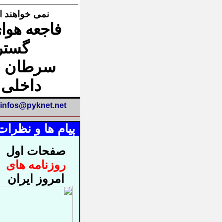
نمی خواهند ا
فاجعه هوای
گست
سرطان از
داخلی
infos@pyknet.net
پیام ها و نظرات
صفحات اول
روزنامه های
امروز ایران