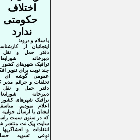
اختلاف
حکومتی
ندارد
با سلام و درود!
اینجانبان از کارشناس
دفتر حمل و نقل 
دبیرخانه شورایعال
ترافیک شهرهای کشور د
چند نوبت برای تنویر افک
عمومی گوشه ای ا
تخلفات و جرائم مدیر 
دفتر حمل و نقل 
دبیرخانه شورایعال
ترافیک شهرهای کشور ر
اعلام نمودیم. متاسفا
ایشان با ارسال جوابیه 
که در ستون سمت راس
سایت پیک نت منتشر شد
انتقادات و افشاگریها 
نوعی تسویه حسا