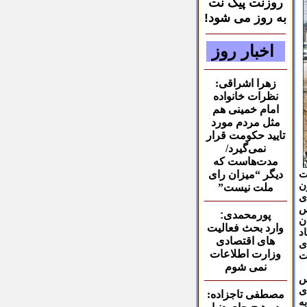
روزنت پیک نت
به روز می شود!
اخبار روز
زهرا اشراقی:
نظرات خانواده
امام خمینی هم
مثل مردم مورد
تایید حکومت قرار
نمی‌گیرد/
مدت‌هاست که
ت
دیگر “میزان رای
ن
ملت نیست
”
ی
دس
پورمحمدی:
ن
وارد بحث فعالیت
د
های اقتصادی
له احمدی
وزارت اطلاعات
ت
نمی شوم
س
ی
مصطفی تاجزاده:
ه