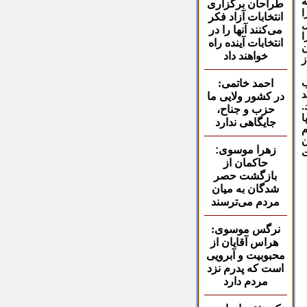
ه
طراحان برگزاری
ا
انتخابات آزاد فکر
کتاب در 8 سال
می‌کنند آنها را در
ا
انتخابات آینده راه
ن
خواهند داد
ز
ب
احمد خاتمی:
د
در کشور ولایی ما
.
حزب و جناح،
ا
جایگاهی ندارد
م
ن
زهرا موسوی:
ت
حاکمان از
بازگشت حصر
شدگان به میان
مردم می‌ترسند
نرگس موسوی:
هراس آقایان از
محبوبیت و آبرویی
است که پدرم نزد
مردم دارد