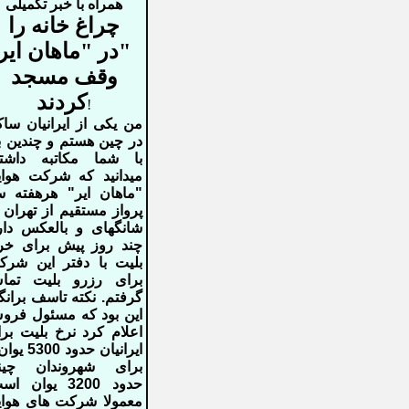
همراه با خبر تکمیلی
چراغ خانه را
در "ماهان ایر"
وقف مسجد
کردند
!
من یکی از ایرانیان سا
در چین هستم و چندین ب
با شما مکاتبه داشتم
میدانید که شرکت هوای
"ماهان ایر" هرهفته س
پرواز مستقیم از تهران 
شانگهای و بالعکس دار
چند روز پیش برای خری
بلیت با دفتر این شرک
برای رزرو بلیت تما
گرفتم. نکته تاسف برانگ
این بود که مسئول فرو
اعلام کرد نرخ بلیت بر
ایرانیان حدود 300
برای شهروندان چین
حدود 3200 یوان ا
معمولا شرکت های هوای