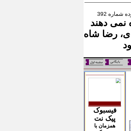
ه شماره 392
 نمی دهند
ی، رضا شاه
د
فیسبوک
پیک نت
همزمان با