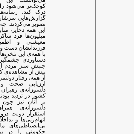
کوچک‌تر
می‌شود را
درک کند، رسانه‌ها
گزارش‌هایی سرشار 
تصویر می‌کردند. چه
این همه ذخایر، منا
میلیون‌ها فرد ساکن
معیشتی و اطمین
فرزندانشان
دست و پ
با همه‌ی این تلخی‌ه
دستاوردی چشمگیر 
جنبش
سبز مردم ای
پیش از
مشاهده‌ی کش
از همه، رفتار
دولتمر
ارزیابی صحت و
دلسوزانه‌ی رهبران
کشور در تردید بودند
بر آنان نیز چون
دلسوزانه‌ی هم
استقرار
دولت دروغ
اتهام‌زنی‌ها و
بداخلا
بی‌انضباطی‌های
ما
حکومتی را در پ