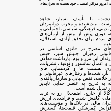
،
امروز مراکز امنیتی، خود نسبت به بحران‌های
شت، با تأسف بسیار، شاهد
درست، نیندیشیده و مخرب دولتمردان
، دینی، فرهنگی، سیاسی، اجتماعی و
،
دوری پیش از بیش از آرمان‌های
ی مردم برای
تحقق آزادی، استقلال،
یم.
های مصرح در قانون اساسی در
انونی رهبران جنبش سبز، حبس
زندان این مرز و بوم، بازداشت فعالان
 و
اعمال سانسور و توقیف نشریات،
اری نشست ها و
گردهمایی های
 بازداشت‌ها و رفتارهای
غیرقانونی و
ر خلاصه، نقض پیاپی و
سازمان‌یافته‌ی
 به تدریج به عنصر جدایی
ناپذیر
ر تبدیل شده است
.
کالا از خارج، اضمحلال رو به
تزاید
لی، کاهش شدید و فزاینده‌ی ارزش
ران مالی در بانک‌ها و مؤسسه‌های
افزایش کمرشکن قیمت‌ها، گسترش