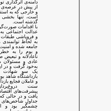
دامنه‌ی اثرگذاری
تو
از پیش در عرصه‌ی
و خارجی که به استق
است، تنها بخشی از
گذشته است
.
با اقدامات صورت‌گرف
عدالت اجتماعی به
و
فروپاشی طبقات م
به لحاظ
توانمندی 
جامعه شده و امنیت
و بوم را به خطر 
ناعادلانه و تبعیض ص
عادی و مسئولان 
به‌خود گرفت و در ای
یک سو شهادت کار
بازداشتگاه
شاهد بود
و عاملان فجایع
بازدا
سنت دروغ‌پرد
پیشرفت‌های
اقتصاد
یافت و در حالی که
جداول شاخص‌های ت
چشمگیر بود و ا
می‌توانست این 