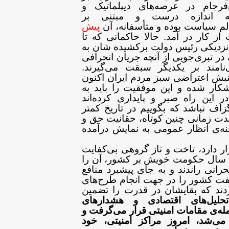
‌فرجام در عرصه‌های
دیپلماتیک و
 چه اندازه درست و مبتنی بر
م سیاست بوده و متأسفانه، آن
پیش
ز کار در آمد. حالا حاکمانی که تا
نزدیکی رئیس دولت برکشیده شان به
در
تبری‌جویی از آنچه جریان انحرافی
نامند بر
یکدیگر سبقت می‌گیرند.
نبش اعتراضی سبز مردم
ایران اکنون
کار شده و این موفقیت را باید
به
 این راه صبر و پایداری کرده‌اند
اف نباشد که بگوییم در تاریخ کمتر
دت زمانی چنین کوتاه، حقانیت حق و
ه‌ی انظار عمومی به نمایش درآمده
ار دارد، تاخت و تاز گروهی
بی‌کفایت
ال حکومت خویش بر کشور، آن را
نی راندند و به جای پیشبرد منافع
فت کشور را در جهت انجام طرح‌های
دند که بقایشان در قدرت را تضمین
تحلیل‌های اقتصادی و هشدارهای
له‌ی
مقامات امنیتی قرار می‌گرفت و
 می‌شد،
امروز مراکز امنیتی، خود