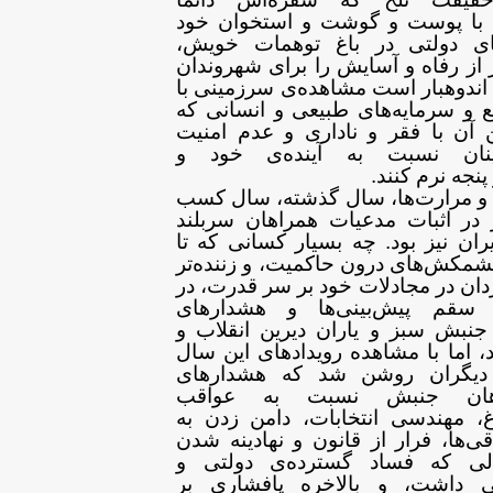
 با پوست و گوشت و استخوان خود
ی
دولتی در باغ توهمات خویش،
از رفاه و آسایش
را برای شهروندان
 اندوهبار است مشاهده‌ی
سرزمینی با
بع و سرمایه‌های طبیعی و
انسانی که
 آن با فقر و ناداری و عدم
امنیت
ان نسبت به آینده‌ی خود و
نجه نرم ‌کنند
.
ا و مرارت‌ها، سال گذشته، سال
کسب
در اثبات مدعیات همراهان سربلند
ران نیز بود. چه بسیار کسانی که تا
مکش‌های درون حاکمیت، و زننده‌تر
دان در مجادلات خود بر سر قدرت، در
 سقم
پیش‌بینی‌ها و هشدارهای
 جنبش سبز و یاران
دیرین انقلاب و
، اما با مشاهده
رویدادهای این سال
 دیگران روشن شد که
هشدارهای
راهان جنبش نسبت به عواقب
، مهندسی انتخابات، دامن زدن به
قی‌ها، فرار از قانون و نهادینه شدن
لی که فساد گسترده‌ی دولتی و
ی داشت، و
بالاخره پافشاری بر