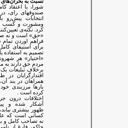
نسبت به بحران‌های 
شورا،
با اعتقاد کا
صندوقهای رای،
در
انتخابات پیش‌رو با
ومشورت و کسب نظ
کرد. نکته‌ی تعیین‌ک
«حق» است و نه صر
فراهم
اوردن تمام ش
برای استیفای
کامل
تصمیم به استفاده یا
«اختیار» هر شهرون
مردم حق
دارند به م
برخلاف تبلیغات یک‌س
اقتدارگرایان در 
همراهان در بند آن
بارها
مرزبندی خود ر
کرده است
.
اختلافات درون جری
آشکار شده و پیش
ظهور
بیشتری بیابد،
کسانی است
که عا
نه
تصاحب کامل و بی
حاکم، فارغ از
نامی