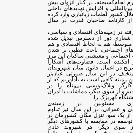
رم لجام‌گسیخته، در کنار انزوای بیش
بین‌المللی و افزایش تهدیدهای داخلی
لال
کشور لطمات زیانباری وارد کرده
 کارنامه
صاحبان قدرت در سال
ته در زمینه‌های اقتصادی و
سیاسی،
 شعاری دور از دسترس تبدیل شده
توسط، هم به لحاظ اقتصادی و هم
های اجتماعی، باعث قطبی تر شدن
اجتماعی و معیشتی ساکنان این مرز
افکنده
است. قضاوت‌های آشکارا
ریح در اعمال
قانون میان شهروندان
متخلف در این سال صورتی
عیان‌تر
ن زمینه کافی است به یادآوریم که
از
گر وبلاگ‌نویسی بی‌پناه را در
یم و از سوی دیگر، مماشات با آمران
شتگاه کهریزک را
.
ازی مسئولین در زمینه‌ی
ی و عمرانی، در این سال نیز تداوم
از یک سو، تنزل مکان کشورمان در
وسعه در
مقایسه با کشورهای دیگر
ز سوی دیگر، هر شهروند
عادی
حقیقت تلخ که سفره‌اش دائما