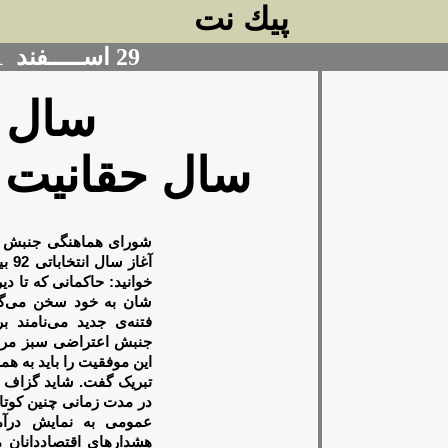
پيك نت
29
اســـــفند
1
سال اف
سال حقانیت 
آغا
خوانید: حاکمانی که تا دی
شان به خود سخن می‌گف
فتنه‌ی جدید می‌نامند بر
جنبش اعتراضی سبز مرد
این موفقیت را باید
به همه
تبریک
گفت. شاید گزاف نب
در مدت زمانی چنین کوتا
عمومی به نمایش درآم
هشدارهای اقتصاددانان م