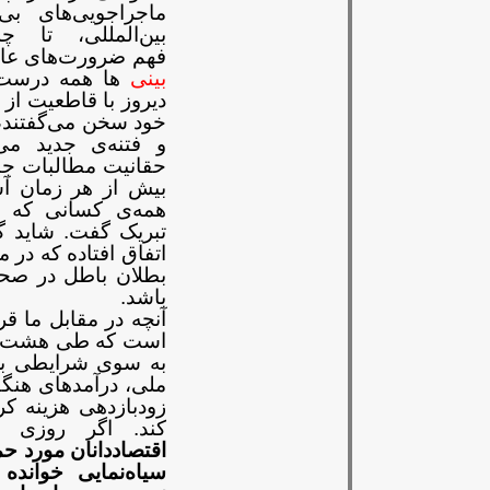
ماجراجویی‌های بی
بین‌المللی، تا
فهم
ضرورت‌های عال
بینی
ها همه
درست ا
دیروز با قاطعیت از
خود سخن می‌گفتند، 
و فتنه‌ی جدید می‌
حقانیت مطالبات ج
بیش از هر زمان آش
همه‌ی کسانی که در
تبریک
گفت. شاید گز
اتفاق افتاده
که در م
بطلان باطل در
صحن
باشد
.
آنچه در مقابل ما قر
است که طی هشت س
به
سوی شرایطی بحرا
ملی،
درآمدهای هنگ
زودبازدهی
هزینه کر
کند. اگر روزی
اقتصاددانان مورد حم
سیاه‌نمایی خوانده