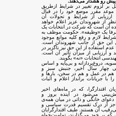
پیش رو هشدار
می‌دهند
.
مل بر لزوم تغییر در شرایط ازطریق
 موعد مقرر موضع خود را در قبال
ارزیابی از شرایط و تحولات آن
ر از شهروندان
عزیز اعلام خواهد
ننده آن است که شرکت در انتخابات
یک
فا یک «وظیفه». حکومت موظف به
رایط لازم و رفع کلیه موانع موجود
 این حق از جانب شهروندان است.
 عدم
استفاده از این حق نیز ناگزیر در
د و
ارزیابی از میزان تاثیر آن است.
هندسی انتخابات «نه» بگویند.
ویه، دروغ‌پردازانه و
بی‌پایه و اساس
طی چهار سال اخیر، جنبش سبز
و
، هم در عمل و هم در سخن، بارها و
ا با جریانات برانداز اعلام و اثبات
ان اقتدارگرا، که در ماه‌های
اخیر
‌بینی می‌شود در آینده بروز و
 دعوای خانگی و ذاتی در میان همه‌ی
جز از درک تقسیم قدرت سیاسی و
‌رقیب آن هستند. طیف اقتدارگرایان
 که بر خود می‌گذارند، تمامیت‌خواه