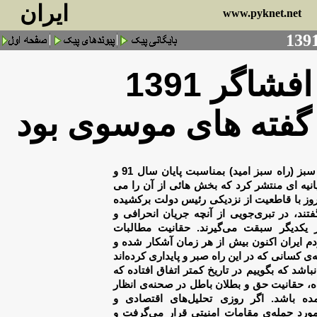
ايران
www.pyknet.net
139
شاگر 1391
گفته های موسوی بود
شورای هماهنگی جنبش سبز (راه سبز امید) بمناسبت پایان سال 91 و
ز سال انتخاباتی 92 بیانیه ای منتشر کرد که بخش هائی از آن را می
روز با قاطعیت از
نزدیکی رئیس دولت برکشیده
تند، در
تبری‌جویی از آنچه جریان انحرافی و
یکدیگر سبقت می‌گیرند. حقانیت مطالبات
م
ایران اکنون بیش از هر زمان آشکار شده و
‌ی کسانی که در این راه صبر و پایداری کرده‌اند
اشد که بگوییم در تاریخ کمتر اتفاق افتاده
که
ه، حقانیت حق و بطلان باطل در
صحنه‌ی انظار
ده باشد
.
اگر روزی
تحلیل‌های اقتصادی و
ورد حمله‌ی
مقامات امنیتی قرار می‌گرفت و