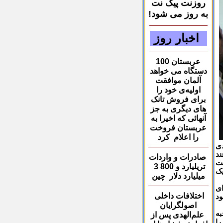
روزنت پیک نت
به روز می شود!
اخبار روز
عربستان 100
دستگاه می خواهد
آلمان موافقت
اولیه‌ی خود را
برای فروش تانک
های دیگری به جز
آنهائی که اخیرا به
عربستان فروخت
را اعلام کرد
دی
ند
صادرات و
واردات
ت
3 تریلیارد و 800
یک
میلیارد دلار
چین
ای
اختلافات داخلی
ود
اصولگرایان
صاحبه
علم‌الهدی پس از
د را