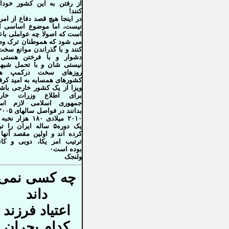
از رفتن به این کشور خودا
کنند!
در اینجا هیچ قصد دفاع از امری
نیست، اما موضوع اساسی ا
است که اصولا چه عواملی با
می شود که هموطنان ترک و
کنند و با گذراندن موانع سخت
دشوار و با فرختن هستی
نیستی شان و با تحمل شبها
روزهای سخت درکمپ ها
کشورهای همسایه به امید کرف
ویزا از یک کشور خارجی باشن
برای اطلاع وزرات خار
جمهوری اسلامی لازم ا
۲۰۱۰ میلادی ۱۸۰ هزار نخ
یک دوره۵ ساله ایران را 
کرده اند و اولین مقصد آنها 
ترتیب امر یکا، دوبی و کانا
بوده است۰
ولنجک
چه کسی نمی
داند
اعتیاد فرزند
کدام بحران