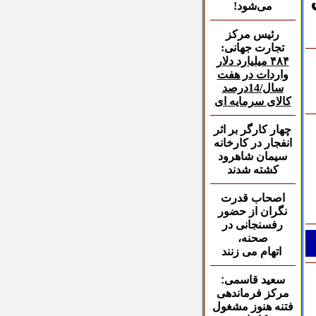
می‌شود!
رئیس مرکز
تجارت
جهانی
:
۴۸۴
میلیارد دلار
واردات در هفت
سال/14درصد
کالای سرمایه ای
چهار کارگر بر اثر
انفجار در کارخانه
سیمان شاهرود
کشته شدند
اصحاب قدرت
نگران
از حضور
رفسنجانی در
صحنه،
اتهام می زنند
سعید قاسمی:
مرکز فرماندهی
فتنه هنوز مشغول