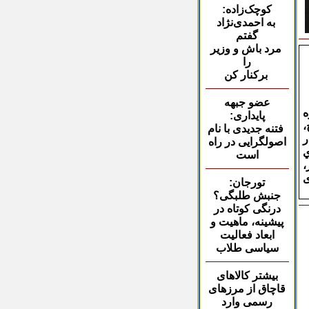
کوچک‌زاده:
به احمدی‌نژاد
گفتم
مرد باش و وزیر
را
برکنار کن
عضو جبهه
ه
پایداری:
،
فتنه جدیدی با نام
ر
اصولگرایی در راه
ي
است
،
ی
تورجان:
جنبش طلبگی؟
درنگی کوتاه در
پیشینه، ماهیت و
ابعاد فعالیت
سیاسی طلاب
بیشتر کالاهای
قاچاق
از مرزهای
رسمی وارد