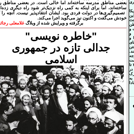
ری
بعضی مناطق مدرسه ساخته‌اند اما خالی است. در بعضی مناطق ر
ساخته‌اند، اما برای اینکه به کمی راه نزدیک‌تر شود راه دیگری زده‌ان
کا
تصمیم‌گیری‌ها در دولت فردی بود. ایشان انتقادپذیر نیست. آنچه را 
ین
خودش می‌گفت و اکنون نیز می‌گوید اجرا می‌کند
.
عث
برگرفته و ویرایش شده از وبلاگ
غلامعلی رجائ
طن
 و
"
خاطره نویسی
"
 و
 و
ی
جدالی تازه در جمهوری
تن
د.
جه
اسلامی
ست
بدانند در فواصل سالهای ۲۰۰۵ تا
به در
ترک
به
دا