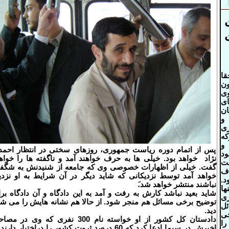
قا
ون
وی
ای
ان
و
ی
که
و
پس از اتمام دوره ریاست جمهوری، روزهای سختی در انتظار احم
ود
نژاد
خواهد بود
.
خیلی ها به حرف خواهند آمد و ناگفته ها را خواه
بت
گفت. خیلی از اظهارات خصوصی وی که جامعه از شنیدنش به شگف
ذف
خواهد آمد توسط نزدیکانی که شاید دیگر در آن شرایط به او نزد
د.
نباشند منتشر خواهد شد.َ
ها
شاید بعید نباشد کارش به رفت و آمد به این دادگاه و آن دادگاه بر
ری
توضیح برخی مسائل هم منجر شود
.
از حالا هم نشانه هایش را می ش
ئل
دید
.
ی
دادستان کل کشور از او خواسته نام 300 نفری که وی در م
را
اخیرش در سیما ادعا کرد که 60 درصد ثروت کشور را دراختیار دارن