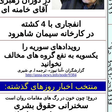
در دوران رهبری
ی
آقای خامنه ای
ر
ی
انفجاری با 4 کشته
در کارخانه سیمان شاهرود
رویدادهای سوریه را
که
را
یکسویه به نفع گروه های مخالف
س
نخوانید
از
ار
گزارشگران «آننا نیوز»
- ترجمه ا. م. شیری
نی
http://anna-news.info/node/9384
.
را
منتخب اخبار روزهای گذشته:
از
خذ
بی
دروغ؛ چون خون در رگ های مقامات روان است
نی
قا
سخنرانی حقوق بشری