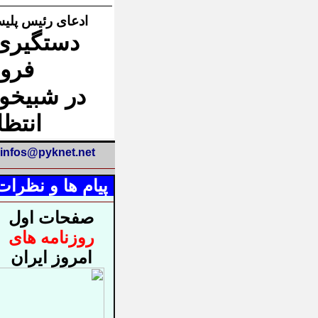
ادعای رئیس پلیس
فرو
در شبیخو
انتظ
infos@pyknet.net
پیام ها و نظرات
صفحات اول
روزنامه های
امروز ایران