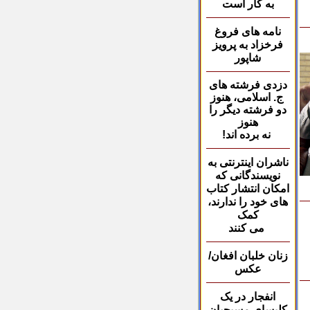
به کار است
نامه های فروغ
فرخزاد
به پرویز
شاپور
دزدی فرشته های
ج.
اسلامی، هنوز
دو فرشته دیگر را
هنوز
نه برده اند
!
ناشران اینترنتی‌ به
نویسندگانی که
امکان انتشار کتاب
های خود را ندارند،
کمک
می کنند
زنان خلبان افغان/
عکس
انفجار در یک
کلیسای
مسیحیان