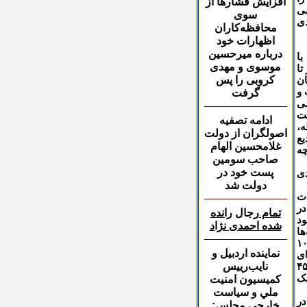
افزایش فشار‌ها از
فی
سوی
دی
محافظه‌کاران
اظهارات خود
درباره میرحسین
با
موسوی و مهدی
تا
کروبی را پس
ان
 و
گرفت
می
فت
ادامه تصفیه
ه،
اصولگران از دولت
یع
غلامحسین الهام
چه
صاحب سومین
پست خود در
دی
دولت شد
ات
در
تمام
رجال
رانده
ود
شده احمدی نژاد
ها
۱
نماينده اردبيل و
ای
نايب‌رييس
۴
مک
كميسيون امنيت
ملي و سياست
در
خارجي مجلس: