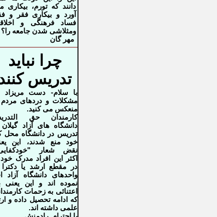
دانند که تورم، بیکاری م
آورد و بیکاری فقر و فق
فساد فرهنگی و اخلاق
ومثلاشی شدن جامعه را؟
مهر گان
چرا نباید
تدریس کنند
با سلام- دست مریزاد 
مشکلات و دردهای مردم 
منعکس می کنید.
کارمندان حق التدری
دانشگاه های آزاد
گیلان 
تدریس در دانشگاه محل ک
خود منع
شدند، این یع
نقض شعار "خودکفایی"
اکثر این افراد مدرک خود 
در
مقطع ارشد یا دکترا 
واحدهای دانشگاه آزاد
ا
نموده اند و این یعنی 
اعتنائی به زحمات
کارمندا
که ادامه تحصیل داده و ارت
علمی
داشته اند
.
با احترام
.
رادمنش