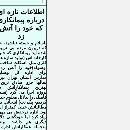
اطلاعات تازه ای
درباره پیمانکاری
که خود را آتش
زد
باسلام و خسته نباشید- ح
که تریبون مردم بی تریب
شده اید. پیمانکاری که جل
کارخانه
اش (تولید سازه ه
فلزی مثل اسکلت ساختم
وسوله)خود را آتش زد 
برای
اداره کل نوساز
مدارس استان تهران نیز
سالها جزو صادق ترین 
بهترین
پیمانکارانش ب
پروژه اجرا می کرد (نس
فامیلی را بدلائل معلوم ح
کردیم- پیک نت) اینجانب بو
مطالباتش
خیلی کمتراز این
بود. اداره درحقش بی مه
زیاد کرد اما خودکشی
دلا
دیگری هم داشت. برخ
منجمله همکارانش اداره 