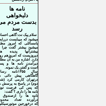
نامه ها
دلبخواهی
بدست مردم می
رسد
سلام پیک نت:گاهی احس
میشود که میبایست درراب
بامسائلی که
امروز مطر
میشود بیشتر گفت چرا 
بیشترآنها پدیده ها
دیروزیست که
امروزهم رو
دارد. اشاره من به آن مط
دیرآمدن نامه ها و پس
است
و گفتن یک نمونه.
سال
۱۳۵۵
نامه رسان
گاهگاهی پیش دائی م
درتهران
کارمی کرد (شغ
دوم) در پاسخ به پرسش 
که پس کی فرصت توزی
نامه ها
را داری ؟ گفت:
نامه ها را ازصندوق ه
درآورده تعداد محدود
که
درخورجین موتورسیکل