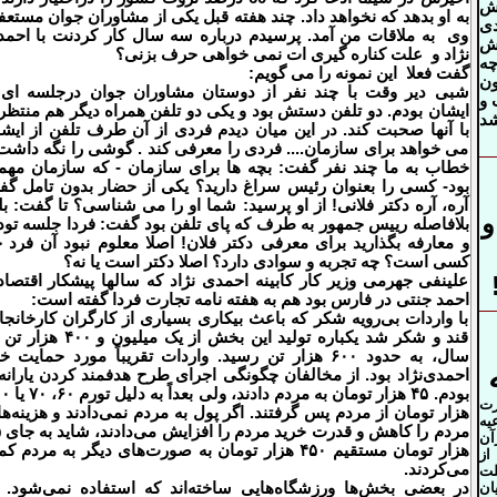
ش
به او بدهد که نخواهد داد
.
چند هفته قبل یکی از مشاوران جوان مستع
دی
وی به ملاقات من آمد. پرسیدم درباره سه سال کار کردنت با احم
اش
نژاد و علت کناره گیری ات نمی خواهی حرف بزنی؟
چه
گفت فعلا این نمونه را می گویم:
ن
شبی دیر وقت با چند نفر از دوستان مشاوران جوان درجلسه ای 
 و
ایشان بودم. دو تلفن دستش بود و یکی دو تلفن همراه دیگر هم منتظر 
شد
با آنها صحبت کند. در این میان دیدم فردی از آن طرف تلفن از ایش
می خواهد برای سازمان.... فردی را معرفی کند . گوشی را نگه داشت
خطاب به ما چند نفر گفت: بچه ها برای سازمان - که سازمان مه
بود- کسی را بعنوان رئیس سراغ دارید؟ یکی از حضار بدون تامل گ
آره، آره دکتر فلانی! از او پرسید: شما او را می شناسی؟ تا گفت: بل
و
بلافاصله رییس جمهور به طرف که پای تلفن بود گفت: فردا جلسه تود
و معارفه بگذارید برای معرفی دکتر فلان! اصلا معلوم نبود آن فرد 
کسی است؟ چه تجربه و سوادی دارد؟ اصلا دکتر است یا نه؟
علینفی جهرمی وزیر کار کابینه احمدی نژاد که سالها پیشکار اقتصا
احمد جنتی در فارس بود هم به هفته نامه تجارت فردا گفته است:
با واردات بی‌رویه شکر که باعث بیکاری بسیاری از کارگران کارخانج
قند و شکر شد یکباره تولید این بخش از یک میلیون و
۴۰۰
هزار تن 
سال، به حدود
۶۰۰
هزار تن رسید. واردات تقریباً مورد حمایت خ
احمدی‌نژاد بود. از مخالفان چگونگی اجرای
طرح هدفمند کردن
یارانه‌
بودم.
۴۵
هزار تومان به مردم دادند، ولی بعداً به دلیل تورم
۶۰
،
۷۰
یا
۰۰
رت
هزار تومان از مردم پس گرفتند. اگر پول به مردم نمی‌دادند و هزینه‌ه
یه
مردم را کاهش و قدرت خرید مردم را افزایش می‌دادند، شاید به جای
۵
آن
هزار تومان مستقیم
۴۵۰
هزار تومان به صورت‌های دیگر به مردم ک
از
می‌کردند
.
لت
ان
در بعضی بخش‌ها ورزشگاه‌هایی ساخته‌اند که استفاده نمی‌شود. 