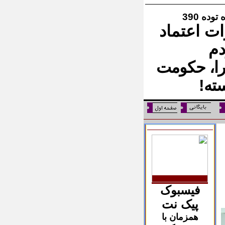
وده 390
ت اعتماد
م
 را، حکومت
ه!
فیسبوک
پیک نت
همزمان با