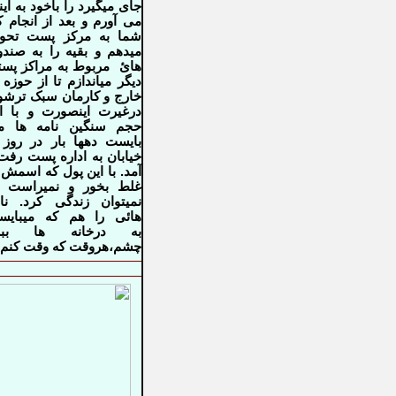
جای میگیرد را باخود به این
می آورم و بعد
از انجام ک
شما به مرکز پست تحوی
میدهم و بقیه را به صند
هائ
مربوط به مراکز پس
دیگر میاندازم تا از حوزه 
خارج و کارمان
سبک ترشود
درغیرت اینصورت و با ا
حجم سنگین نامه ها م
بایست دهها
بار در روز 
خیابان به اداره پست رفت
آمد. با این پول که اسمش 
غلط
بخور و نمیراست ک
نمیتوان زندگی کرد. نا
هائی را هم که میبایس
به
درخانه ها ببر
چشم،هروقت که وقت کنم