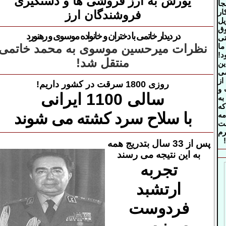
یورش به ارز فروشی ها
و دستگیری
جا
ار
فروشندگان ارز
ل
وق
در دیدار خاتمی با دختران و خانواده موسوی و رهنورد
تی
نظرات میرحسین موسوی
به محمد خاتمی
ما
!
منتقل شد!
ین
ی
از
روزی 1800 سرقت در کشور داریم!
 و
سالی
1100 ایرانی
به
ه
با سلاح سرد کشته می شوند
مه
ت
م
!
پس از 33 سال بتدریج همه
به این نتیجه می رسند
تجربه
ارتشبد
فردوست