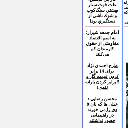
اه
علت فوت ستار
د
.
بهشتي سنگ‌كوب
که
و شوك ناشي از
دستگيري بود!
ی
.
امام جمعه شیراز:
به اسم اقتصاد
مقاومتی از حقوق
کارمندان کم
می‌کنند
طرح
احمدی نژاد
برای 14 برابر
کردن قیمت گاز و
5 برابر کردن یارانه
نقدی
!
محسن رضایی :
خیلی ها که نان
9
دی را
می خورند
در راهپیمایی
حضور نداشتند