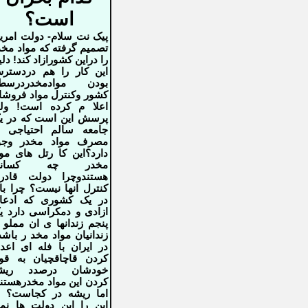
است؟
پیک نت سلام- دولت امریک
تصمیم گرفته که مواد مخد
را دراین کشورازاد کند! دل
این کار را هم دردستر
بودن موادمخدردرسط
کشور وکنترل مواد فروشا
اعلا م کرده است! ول
پرسش این است که در ی
جامعه سالم احتیاجی ب
مصرف مواد مخدر وجو
دارد؟این کا رتل های موا
مخدر چه کسانی
هستندوچرا دولت قادرب
کنترل انها نیست؟ چرا بای
در یک کشوری که ادعا
ازادی و دمکراسی دارد ی
پنجم زندانها ی ان مملو ا
زندانیان مواد مخد ر باشد
در ایران با فله ای اعدا
کردن قاچاقچیان به قو
خودشان درصدد ریش
کردن این مواد مخدرهستند
اما ریشه در کجاست؟ ای
این را این دولت ها نم