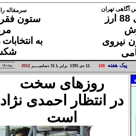
 آگاهی تهران
سرمقاله راه ت
دستگیری 88 ارز
ستون فقرا
ش
مرد
به انتخابات
ن نیروی
شکست
امی
پیک هفته
8
10
1
1
دی
1
139
برابر با
1
3
دسامبـــــر
2
1
20
روزهای سخت
در انتظار احمدی نژاد
است