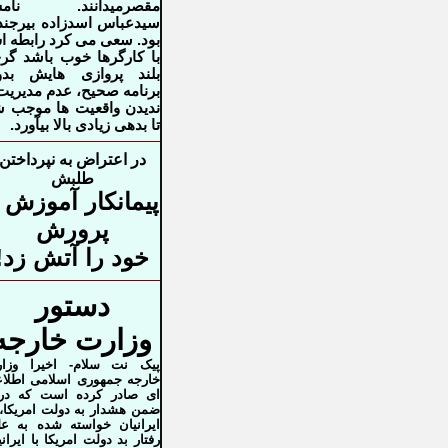
مقصرمیدانند. نام
سیدعباس اسدزاده بیرجن
بود. سعی می کرد رابطه 
با کارگرها خوب
باشد گر
بلند پروازی هایش بدو
برنامه صحیح، عدم مدیریت
ندیدن
واقعیت ها موجب 
تا بدهی زیادی بالا بیآورد.
در اعتراض به نپرداختن
طلبش
پیمانکار آموزش 
پرورش
خود را آتش زد!
دستور
وزارت خارجه
پیک نت سلام- اخیرا وزا
خارجه جمهوری اسلامی اطلاع
ای صادر کرده است که در
ضمن هشدار به دولت امریکا، 
ایرانیان خواسته شده به ع
رفتار بد دولت امریکا با ایرانی