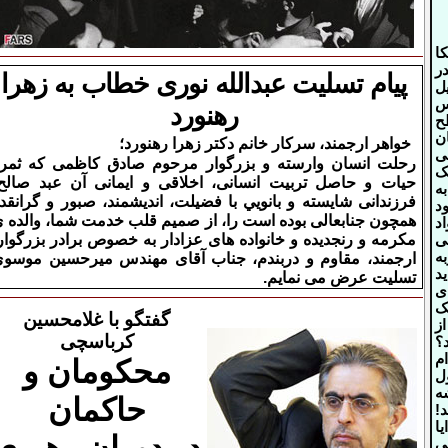
ا
ر
پیام تسلیت عبدالله نوری خطاب به زهرا
یل
س
رهنورد
ح
ن
خواهر ارجمند، سرکار خانم دکتر زهرا رهنورد؛
ی
رحلت انسان وارسته و بزرگوار مرحوم صادق کاظمی که ثمر
ک
حیات و حاصل تربیت انسانی، اخلاقی و ایمانی آن عبد صالح
ه
فرزندانی شایسته و بانويي با فضیلت، اندیشمند، صبور و گرانقد
د
همچون جنابعالی بوده است را، از صمیم قلب خدمت شما، والده 
د
مكرمه و رنجديده و خانواده های عزادار به خصوص برادر بزرگوار
ه
ارجمند، مقاوم و دربندم، جناب آقای مهندس میرحسین موسو
د
تسلیت عرض می نمایم
.
ی
ک
گفتگو با غلامحسین
ز
کرباسچی
؟
م
محکومان و
ل
ه
حاکمان
!
ا
ی