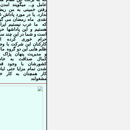
عامل
و...
میگویند
امدن
رفتن خمینی
به من ربط
ندارد. یا در مورد پاداش غ
نقدی
ماه رمضان می گو
که
ما
عرب
نیستیم ایرا
هستیم و این پاداشها حر
است و شما در این چند
سا
حرام خوری کرده
ا
کارکنان این شرکت با وج
ظلم هایی این دو
گروه
ما
و مدیریت
پنهان پژاک 
کمال صداقت به
خاط
کشورشان با وجود قط
شدن تمام مزایا حتی لب
کار همچنان به
کار خو
مشغولند