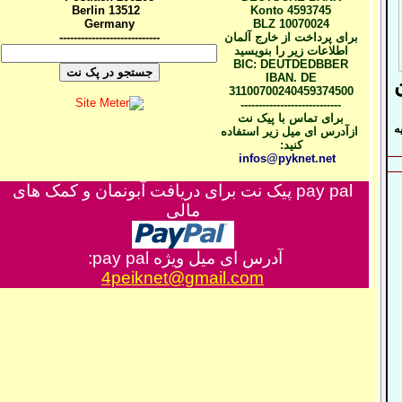
Berlin
13512
Konto 4593745
Germany
BLZ 10070024
برای پرداخت از خارج آلمان
----------------------------
اطلاعات زیر را بنویسید
BIC
: DEUTDEDBBER
IBAN. DE
31100700240459374500
----------------------------
برای تماس با پیک نت
ه
ازآدرس ای میل زیر استفاده
کنید:
infos@pyknet.net
pay pal
پیک نت برای دریافت آبونمان و کمک های
مالی
آدرس ای میل ویژه
pay pal
:
4peiknet@gmail.com