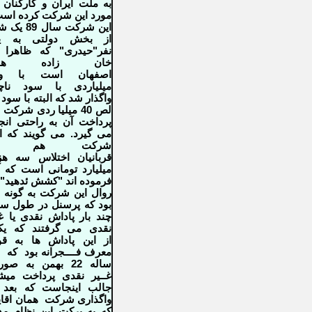
به
ملت ایران و کارکنان 
مورد این شرکت کرده است
این شرکت سال 89 یک
شب
از بخش دولتی به ی
نفر"حیدری" که ظاهرا 
خان زاده
ها
اصفهان
است
با وا
میلیاردی با
سود ناچی
واگذار
شد که البته با سود 
لص 40 میلیا ردی شرکت ب
پرداخت آن به
راحتی انج
می گیرد.
می گویند که ا
شرکت هم از
قربانیان
اختلاس سه هزا
میلیارد تومانی است که آ
فرموده اند "کشش ئدهید"
روال این شرکت به گونه
بود که پرسنل در طول س
چند بار پاداش نقدی یا غ
نقدی
می گرفتند که یک
از
این پاداش ها به قو
معرف فــــجرانه بود
که
ساله 22
بهمن به صور
غــیر
نقدی پرداخت میشد
جالب اینجاست که بعد 
واگذاری شرکت
همان اقا
که به برکت این
نظام مد