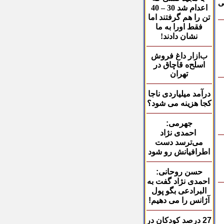
ی
اعدام شد 30 – 40
تن را هم گرفتند اما
فقط اورا به ما
نشان دادند!
ب
ازار داغ فروش
اسلح
ه قاچاق در
تهران
درآمد میلیاردی ناجا
کجا هزینه می شود؟
جهرمی:
احمدی نژاد
می‌
ترسد دست
اطرافیانش
رو شود
حسن روحانی:
احمدی نژاد گفت به
البرادعی بگو پول
آژانس را می دهیم
!
27
درصد کودکان در