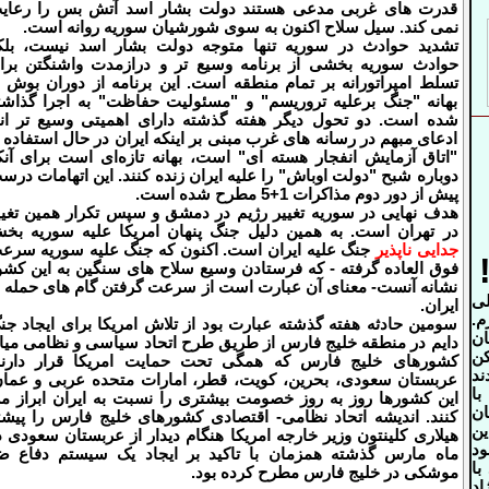
قدرت های غربی مدعی هستند دولت بشار اسد آتش بس را رعای
نمی کند. سیل سلاح اکنون به سوی شورشیان سوریه روانه است.
تشدید حوادث در سوریه تنها متوجه دولت بشار اسد نیست، بلک
حوادث سوریه بخشی از برنامه وسیع
تر و درازمدت واشنگتن برا
تسلط امپراتورانه بر تمام منطقه است. این برنامه از دوران بوش ب
بهانه "جنگ برعلیه تروریسم" و "مسئولیت حفاظت" به اجرا گذاشت
شده است. دو تحول دیگر هفته گذشته دارای اهمیتی وسیع تر اند
ادعای مبهم در رسانه های غرب مبنی بر اینکه ایران در حال استفاده ا
"اتاق آزمایش انفجار هسته ای" است، بهانه تازه‌ای است برای آنک
دوباره شبح "دولت اوباش" را علیه ایران زنده کنند. این اتهامات درس
پیش از دور دوم مذاکرات 1+5 مطرح شده است.
هدف نهایی در سوریه تغییر رژیم در دمشق و سپس تکرار همین تغیی
در تهران است. به همین دلیل جنگ پنهان امریکا علیه سوریه بخ
جدایی ناپذیر
جنگ علیه ایران است. اکنون که جنگ علیه سوریه سرع
فوق العاده گرفته - که فرستادن وسیع سلاح های سنگین به این کشو
نشانه آنست- معنای آن عبارت است از سرعت گرفتن گام های حمله ب
لی
ایران.
م.
سومین حادثه هفته گذشته عبارت بود از تلاش امریکا برای ایجاد جن
ان
دایم در منطقه خلیج فارس از طریق طرح اتحاد سیاسی و نظامی میا
کن
کشورهای خلیج فارس که همگی تحت حمایت امریکا قرار دارند
ند
عربستان سعودی، بحرین، کویت، قطر، امارات متحده عربی و عمان
با
این کشورها روز به روز خصومت بیشتری را نسبت به ایران ابراز م
ن
کنند. اندیشه اتحاد نظامی- اقتصادی کشورهای خلیج فارس را پیشت
ین
هیلاری کلینتون وزیر خارجه امریکا هنگام دیدار از عربستان سعودی د
ود
ماه مارس گذشته همزمان با تاکید بر ایجاد یک سیستم دفاع ض
با
موشکی در خلیج فارس مطرح کرده بود.
اد