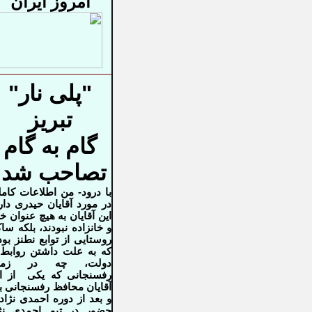
امروز ایران
"پلی نار"
تبریز
گام به گام
تصاحب شد!
با درود- من اطلاعات کام
در مورد آقایان حیدری دار
این آقایان به هیچ عنوان خ
و خانزاده نبودند، بلکه سا
روستایی از توابع نطنز بود
که به علت داشتن روابط 
دولت، چه در زما
رفسنجانی که یکی از ا
آقایان محافظ رفسنجانی ب
و بعد از دوره احمدی نژاد 
حضور در تیم احمدی نژ