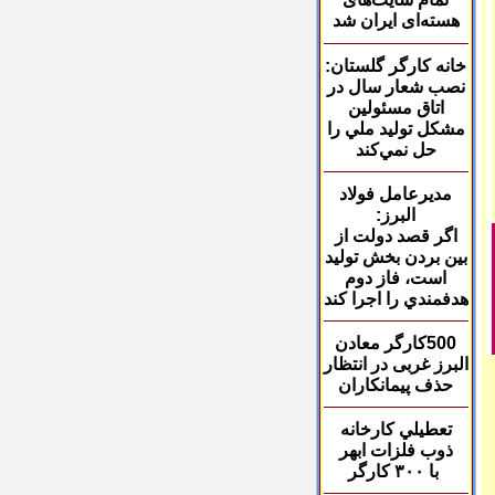
هسته‌ای ایران شد
خانه کارگر گلستان
:
نصب شعار سال در
اتاق‌ مسئولين
مشكل توليد ملي را
حل نمي‌كند
مديرعامل فولاد
البرز
:
اگر قصد دولت از
بين بردن بخش توليد
است، فاز دوم
هدفمندي را اجرا كند
500
کارگر معادن
البرز غربی در انتظار
حذف پیمانکاران
تعطيلي کارخانه
ذوب
فلزات ابهر
با
۳۰۰
کارگر