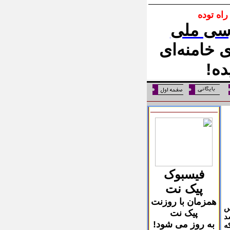
اه توده
سی ملی
ی خامنه‌ای
ه!
فیسبوک
پیک نت
همزمان با روزنت
س
پیک نت
د
به روز می شود!
ه