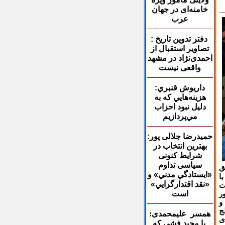
خامنه‌ای در جهان
عرب
دفتر
تدوین تاریخ
:
تصاویر استقبال از
احمدی‌نژاد در مشهد
واقعی نیست
داريوش قنبري
:
هزينه‌هايي كه به
دليل نبود احزاب
مي‌پردازيم
حميدرضا
جلالی پور:
بهترین انتخاب در
شرایط کنونی
سیاسی تداوم
ق
«ايستادگي مدني» و
ا
«نقد اقتدارگرايي»
ت
است
ر
و
مه فلج
همسر
علیمحمدی:
ی
با مجید فشی که