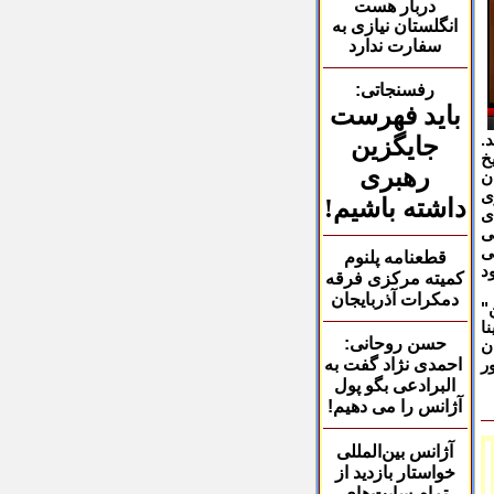
دربار هست
انگلستان نیازی به
سفارت ندارد
رفسنجاتی:
باید فهرست
.
جایگزین
خ
رهبری
ن
ی
داشته باشیم!
ی
ی
ی
قطعنامه پلنوم
د
کمیته
مرکزی فرقه
دمکرات آذربایجان
"
ا
حسن روحانی:
ن
احمدی نژاد گفت به
ر
البرادعی بگو پول
آژانس را می دهیم
!
آژانس بین‌المللی
خواستار بازدید از
تمام سایت‌های