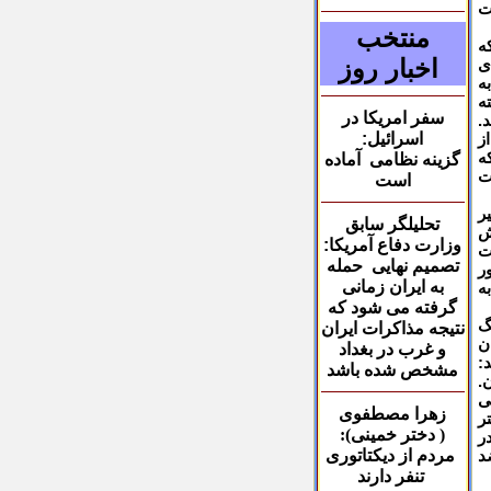
ت
منتخب
ه
اخبار روز
ی
ه
ه
سفر امریکا در
.
اسرائیل:
ز
ه
گزینه نظامی آماده
ت
است
ر
تحلیلگر سابق
ش
وزارت دفاع آمریکا
:
ت
تصمیم نهایی حمله
ر
به ایران زمانی
ه
گرفته می شود که
گ
نتیجه مذاکرات ایران
ن
و غرب در بغداد
:
مشخص شده باشد
.
ی
زهرا مصطفوی
ر
( دختر خمینی):
ر
مردم از دیکتاتوری
د
تنفر دارند