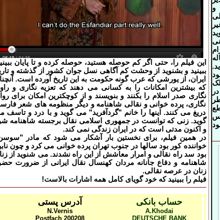
 و
ی
یر
ید
نی
ام
له
این فیلم را، حتی اگر کم حوصله هستید، حوصله کرده و تا پایان ببینید
ید.
ببینید و بشنوید از وحشت کم آگاهی نسل جوان کشور از گذشته و تاری
ود
ایران، از یورشی که عرب گونه حکومت به این تاریخ آورده است. آنچنا
لک
که بیشترین امکانات را به کسانی می دهند که تعزیه نگاری و راو
در
نگاری صدر اسلام را بکنند و بنویسند و از کوچکترین امکان برای روا
ر
نگاری، پرده خوانی و نقالی شاهنامه و دیگر منظومه های شعر فارس
ع
دریغ می کنند. اینها را خانم "گردآفرید" می گوید و با درد و تاسف م
اس
گوید. زنی که توانست در جمهوری اسلامی نقال برجسته شاهنامه شو
د
و اکنون مدتی است که در ایران زندگی نمی کند.
در همین فیلم، برای نخستین بار آشکار می شود که مادر "سوسن
خواننده کور بود سالها در جنوب تهران پرده خوانی می کرد و چون نابین
بود سد راه نقالی و امرار معاشش از این راه نشدند. می شنوید از زنا
شاهنامه و دفاع جانانه مردان کهنسال نقال ایرانی از ضرورت حضو
زنان در عرصه نقالی.
فیلم را ببینید که خود گویای کامل همه اشارات بالاست!
حساب بانکی
آدرس پستی
N.Vernis
A.K
hodai
Postfach 200208
DEUTSCHE BANK