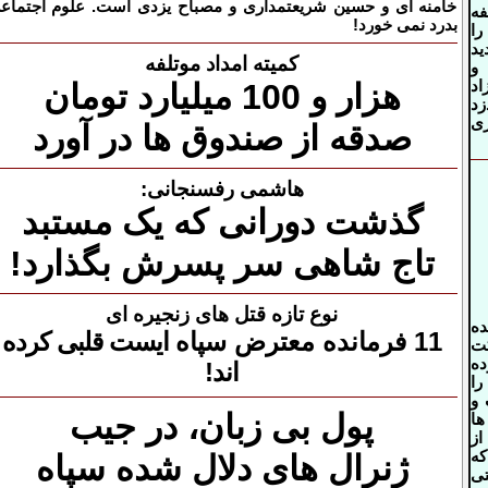
خامنه ای و حسین شریعتمداری و مصباح یزدی است. علوم اجتماع
فه
بدرد نمی خورد!
را
ید
کمیته امداد موتلفه
و
اد
هزار و 100 میلیارد تومان
زد
ی
صدقه از صندوق ها در آورد
هاشمی رفسنجانی:
گذشت دورانی که یک مستبد
تاج شاهی سر پسرش بگذارد!
نوع تازه قتل های زنجیره ای
ده
11 فرمانده معترض سپاه
ایست قلبی کرده
کت
ده
اند!
را
 و
پول بی زبان، در جیب
ا
از
که
ژنرال های دلال شده سپاه
تی