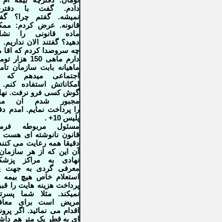
تومان. دفترچه بیمه ام 
دادم. گفت با دفترچ
نمیشه.
گفتم چرا؟ گف
قانونه. عرض کردم: ممک
ماده قانونی را نشان
دهید؟
گفتند الان نداریم. 
چه سروصدا کردم که اقا 
دارم ماهی 150
هزار توم
ماهیانه بابت سازمان تام
اجتماعی میدهم که ا
امکاناتش
استفاده کنم. 
گوش کسی فرو نرفت. نهای
مجبور شدم ان مبل
را
پرداخت نمایم. امدم دف
پلیس 10+ .
مسئول مربوطه فرمو
قانون نانوشته
ای هست ک
دقیقا همه رعایت می کنند
آن این که از هر سازمان
نهادی به مراکز پزشک
معرفی گردی به جهت ی
استعلام خاص هیچ بیمه
پرداخت هزینه هایت را قب
نمیکند. مثلا شما پسرت
مریض است
برای معاف
اقدام می نمائید. اگر پرون
ای به قطر یک متر هم داش