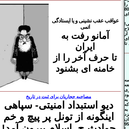
را
تصاحب کنند. من از سال 80
ای
عواقب عقب نشینی و یا ایستادگی
ی!
اتمی
اح
آمانو رفت به
ز
ی
تا
ایران
تا حرف آخر را از
خامنه ای بشنود
مه
1 مراجعه
زی
د
مصاحبه حجاریان برای ثبت در تاریخ
به
دیو استبداد
امنیتی- سپاهی
که
ه
اینگونه از
تونل پر پیچ و خم
زد
ان
ت 9500
حوادث ج. اسلام
بیرون آمد!