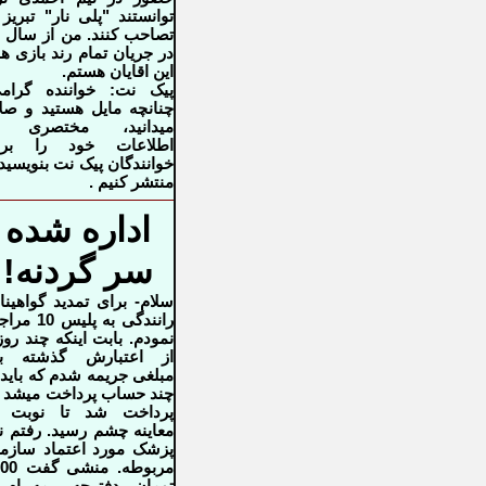
توانستند "پلی نار" تبریز 
در جریان تمام رند بازی ه
این اقایان هستم
.
پیک نت: خواننده گرام
چنانچه مایل هستید و صل
میدانید، مختصری ا
اطلاعات خود را برا
خوانندگان پیک نت بنویسید 
منتشر کنیم
.
اداره شده
سر گردنه!
سلام- برای تمدید گواهینا
رانندگی به پلیس 0
نمودم
.
بابت اینکه چند رو
از اعتبارش گذشته بو
مبلغی جریمه
شدم که باید 
چند حساب پرداخت میشد 
پرداخت شد تا
نوبت ب
معاینه چشم رسید. رفتم ن
پزشک مورد اعتماد سازم
مربوطه.
منشی گف