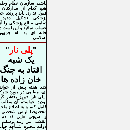
باشید سازمان نظام وظی
هیج کدام از مدارکتان 
قبول ندارد. باید
پرونده جد
پزشکی تشکیل دهید 
تمامی مبالغ پزشکی را آز
حساب
نمائید و این است د
خانه ای به نام جمهور
اسلامی
"
پلی نار
"
یک شبه
افتاد به چنگ
خان زاده ها
چند هفته پیش از خوانن
ای، مطلبی در مورد شر
"پلی نار" تبریز منتشر کر
بودید. خواستم
آن مطلب 
کامل کنم و به اطلاع ملت
مخصوصا لباس شخصی ه
و
بسیجی هایی که دم
انقلاب
می زنند
برسانم 
دولت محترم شماچه خیان