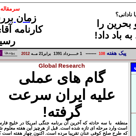
سرمقاله ر
 نادانی؟
زمان برر
بحرین را
کارنامه آقا
ه باد داد!
رسید
پیک هفته
-------
8
10
1
خـــــرداد
1
139
برابر21 مــه
2
1
20
Global Research
گام های عملی
علیه ایران سرعت
گرفته!
منطقه با سه حادثه که آخرین آن برنامه جنگی امریکا در خلیج فار
است وارد مرحله ای تازه شده است. قبل از هرچیز این هفته معلوم ش
که طرح صلح کوفی عنان تقریبا مرده است. اکنون چهار هفته است ک