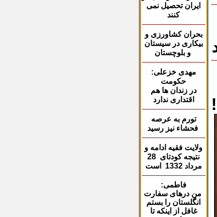
ایران تحصیل نمی
کنند
بحران کشاورزی و
بیکاری در سیستان
و بلوچستان
مهدی خزعلی
:
حکومت
در زندان ها هم
اقتداری ندارد
تورم به عرصه
فحشاء
نیز رسید
ولایت فقیه ادامه و
نتیجه کودتای 28
مرداد 1332 است
فاطمی:
من درهای سفارت
انگلستان را بستم
غافل از اینکه تا