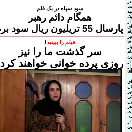
در
.
سود سپاه در یک قلم
ه
همگام دائم رهبر
ک
از
پارسال 55 تریلیون ریال سود برد
ی
م
ز
خا
فیلم را ببینید
!
از
سر گذشت ما را نیز
ام
ین
روزی پرده خوانی خواهند کرد!
ر
قا
ای
ال
یر
ی
ل
هر
ت
.
از
یی
یر