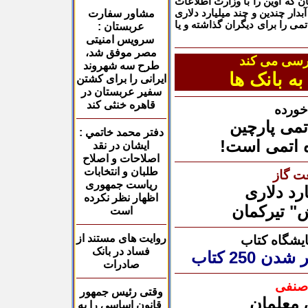
ن که اوین را با وزارت اطلاعات
بدار چندین و چند میلیارد دلاری
مشاور سفارت
می را برای دیگران گذاشته و یا
عربستان :
سرویس امنیتی
مصر موفق شد،
رسی می کند
طرح سه شهروند
ه بانک ها
ایرانی را برای کشتن
سفیر عربستان در
قاهره خنثی کند
خورده
می پارچین
دفتر محمد خاتمي :
 اتمی است!
ایشان در نقد
اصلاحات و اصلاح
طلبان و انتخابات
ت گاز
ریاست جمهوری
اظهار نظر نکرده
 تیرکمان
است
روایت های مستند از
ایشگاه کتاب
فساد در بانک
دن 250 کتاب
صادرات
 صنفی
وقتی رئیس جمهور
 معلمان
قانون اساسی را به