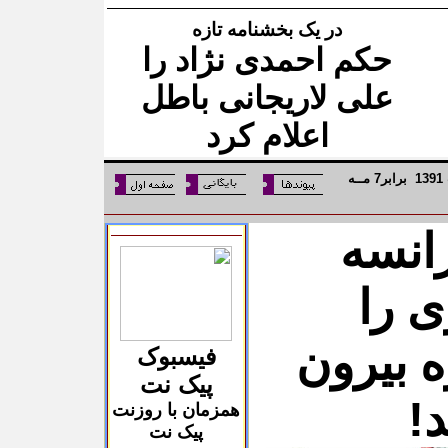
در یک بخشنامه تازه
حکم احمدی نژاد را
علی لاریجانی باطل
اعلام کرد
1
139
برابر
7
مــه
انسه
 را
ه بیرون
فیسبوک
پیک نت
!
همزمان با روزنت
پیک نت