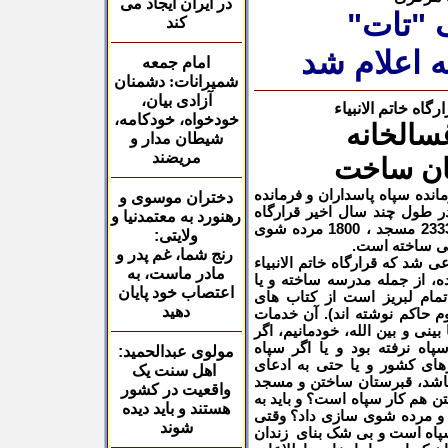
در ایران ایجاد
می
 "تات"
کند
 اعلام شد
امام جمعه
شمیرانات:
دشمنان
آزادی بیان،
اه خاتم الانبیاء
خودخواه، خودکامه،
شیطان مدار و
مریضند
انده سپاه پاسداران و فرمانده
دختران موسوی و
ر طول چند سال اخیر قرارگاه
رهنورد به معتمدنیا و
233
مسجد ،
1800
مرده شوی
ولایتی:
ی ساخته است.
رنج شما، غم پدر و
ی شد که قرارگاه خاتم الانبیاء
مادر ماست، به
، از جمله مدرسه ساخته و یا
اعتصاب خود پایان
تمام لبریز است از کتاب های
دهید
م حاکم نوشته اند). آن خدمات
بینی و بین الله، خودمانیم، اگر
پاه نرفته بود و یا اگر سپاه
مولوی عبدالحمید:
های کشور و یا حتی به ادعای
اهل سنت یک
 باشد، قبرستان ساختن و مسجد
واقعیت در کشور
 هم کار سپاه است؟ و باید به
هستند و باید دیده
 و مرده شوی سازی داد؟ وقتی
شوند
سپاه است و بی شک بنای زندان