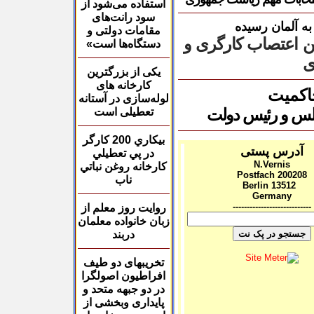
استفاده می‌شود از
سود رانت‌های
ه آلمان رسیده
مقامات دولتی و
ن
اعتصاب کارگری و
دستگاه‌ها است»
ی
یکی از بزرگترین
کارخانه های
اکمیت
لوله‌سازی در آستانه
جلس و رئیس دولت
تعطیلی است
بيكاري 200 كارگر
آدرس پستی
در
پي تعطيلي
N.Vernis
كارخانه روغن نباتي
Postfach 200208
ناب
Berlin
13512
Germany
----------------------------
روایت روز معلم از
زبان خانواده معلمان
دربند
تخریبهای دو طیف
افراطیون اصولگرا
در دو جبهه متحد و
پایداری وبخشی از