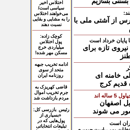
 بستنی بسازیم
اختلاس اخیر
سیاسی است/
د:
می‌خواهند اختلاس
س از آشتی ملی با
را به مشایی و بقایی
نسبت دهند
کوچک زاده:
ا پایان خرداد است
پول اختلاس
نیروی تازه برای
میلیاردی خرج
مسکن مهر شده!
نز
ادامه تخریب جبهه
ر
متحد از سوی
لی خامنه ای
روزنامه ایران
 قدیم کرج
قاضی کهریزک به
جرم تخریب اموال
اله اند
مردم بازداشت شد
شور می شوند
رئیس بازرسی کل:
«بسیاری از
پول‌هایی که در
گران است
تبلیغات انتخاباتی
نتخابات مهم ریاست جمهوری