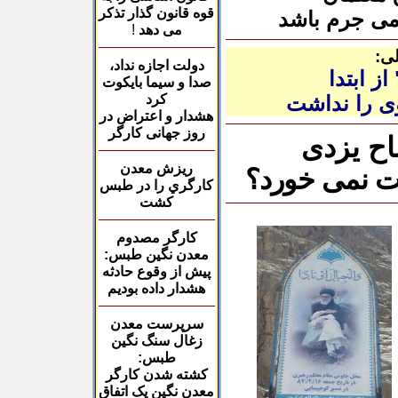
قوه قانون گذار تذکر
امی جرم باشد
می دهد
!
لی:
دولت اجازه نداد،
ز ابتدا
صدا
و سیما بایکوت
 را نداشت
کرد
هشدار و اعتراض در
روز جهانی کارگر
ح یزدی
ريزش معدن
مت نمی خورد؟
كارگري
را در طبس
كشت
كارگر مصدوم
معدن نگين طبس:
پيش از وقوع حادثه
هشدار داده بوديم
سرپرست معدن
زغال سنگ نگین
طبس
:
كشته شدن كارگر
معدن نگين یک اتفاق