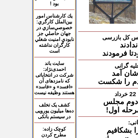
بود !
يك كارشناس امور
بين‌الملل كارگري
:
خصوصي‌سازي در
جهان حاصلي جز
یس کل بازرسی
نابودي امنيت شغلي
دادند
كارگران نداشته
است
دتا فرمودند
سایت
باند
یه گرانی
احمدی‌نژاد
:
شان آمد
شرکت در انتخاباتی
دم را شکست
که نامزد‌های آن
«افسد» و «فاسد»
هستند وظیفه نیست
د
 دوم مجلس
کشف یک تخلف
رحله اول!
ده‌ها میلیون یورویی
در سیستم بانکی
نی:
ا بشکافیم
کوچک زاده:
مطرح کردن