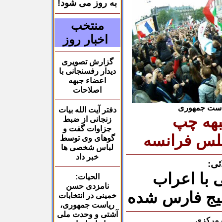
به روز می شود!
منتخب
اخبار روز
گزارش تصویری
دیدار
رفسنجانی با
اعضاء جبهه
اصلاحات
یاست جمهوری
دفتر آیت الله بیات
بهه چپ
زنجانی از ضبط
جزاوات گفت و
لس فرانسه
گوهای وی توسط
لباس شخصی ها
خبر داد
ئی:
 با اعراب
الحیات:
نامزدی حسن
خلیج فارس شده
خمینی در انتخابات
ریاست جمهوری،
آشتی و وحدت ملی
ک مرکزی