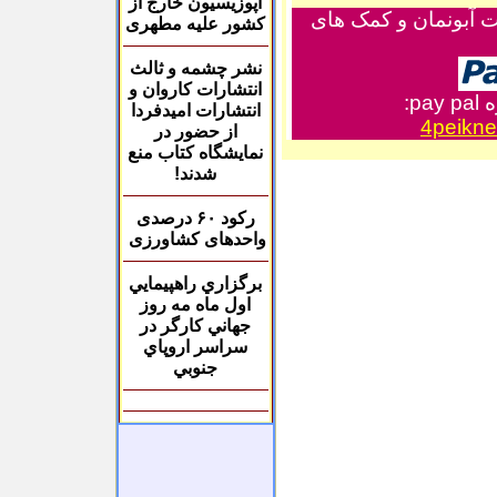
اپوزیسیون خارج از
ت آبونمان و کمک های
کشور علیه مطهری
نشر چشمه و ثالث
انتشارات
کاروان
و
ه
pay pal
:
انتشارات
امیدفردا
4peikn
از حضور در
نمایشگاه کتاب منع
شدند!
رکود
۶۰
درصدی
واحدهای کشاورزی
برگزاري راهپيمايي
اول ماه مه روز
جهاني كارگر در
سراسر اروپاي
جنوبي