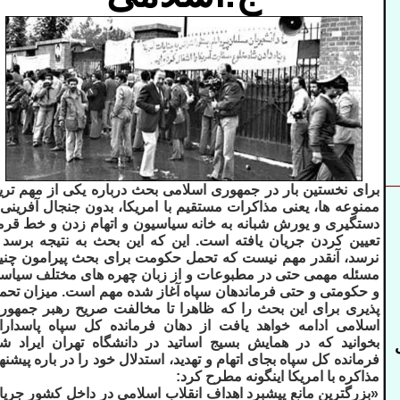
برای نخستین بار در جمهوری اسلامی بحث درباره یکی از مهم تری
ممنوعه ها، یعنی مذاکرات مستقیم با امریکا، بدون جنجال آفرینی 
دستگیری و یورش شبانه به خانه سیاسیون و اتهام زدن و خط قرم
تعیین کردن جریان یافته است. این که این بحث به نتیجه برسد ی
نرسد، آنقدر مهم نیست که تحمل حکومت برای بحث پیرامون چنی
مسئله مهمی حتی در مطبوعات و از زبان چهره های مختلف سیاس
و حکومتی و حتی فرماندهان سپاه آغاز شده مهم است. میزان تحم
پذیری برای این بحث را که ظاهرا تا مخالفت صریح رهبر جمهور
اسلامی ادامه خواهد یافت از دهان فرمانده کل سپاه پاسدارا
بخوانید که در همایش بسیج اساتید در دانشگاه تهران ایراد شد
فرمانده کل سپاه بجای اتهام و تهدید، استدلال خود را در باره پیشنه
مذاکره با امریکا اینگونه مطرح کرد:
«بزرگترین مانع پیشبرد اهداف انقلاب اسلامی در داخل کشور جریا