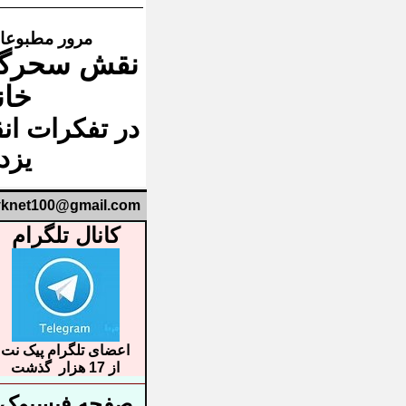
مرور مطبوعات 30 خر
نقش سحرگا
خان
در
تفکرات انق
یزد
yknet100@gmail.com
کانال تلگرام
اعضای تلگرام پیک نت
از 17 هزار گذشت
صفحه فیسبوک