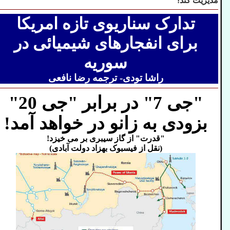
مدیریت کند!
تدارک سناریوی تازه امریکا
برای انفجارهای شیمیائی در
سوریه
راشا تودی- ترجمه رضا نافعی
"جی 7" در برابر "جی 20"
بزودی به زانو در خواهد آمد!
"قدرت" از گاز سیبری بر می خیزد!
(نقل از فیسبوک بهزاد دولت آبادی)