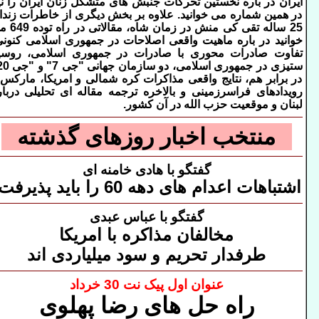
ایران در باره نخستین تحرکات جنبش های متشکل زنان ایران را نی
در همین شماره می خوانید. علاوه بر بخش دیگری از خاطرات زندا
25 ساله تقی کی منش در زمان شاه
خوانید در باره ماهیت واقعی اصلاحات در جمهوری اسلامی کنونی
تفاوت صادرات محوری با صادرات در جمهوری اسلامی، روسی
در برابر هم، نتایج واقعی مذاکرات کره شمالی و امریکا، مارکس 
رویدادهای فراسرزمینی و بالاخره ترجمه مقاله ای تحلیلی دربار
لبنان و موقعیت حزب الله در آن کشور.
منتخب اخبار روزهای گذشته
گفتگو با هادی خامنه ای
اشتباهات اعدام های دهه 60 را باید پذیرفت!
گفتگو با عباس عبدی
مخالفان مذاکره با امریکا
طرفدار
تحریم و سود
میلیاردی اند
عنوان اول پیک نت 30 خرداد
راه حل های رضا پهلوی