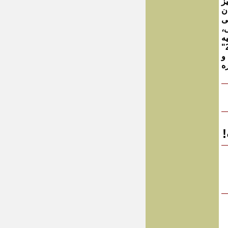
ز
ن
، مقالاتی در راه توده 649 می
،
ه
ستیزی در جمهوری اسلامی، دو سازمان جهانی "جی 7" و "جی 20"
و
ه