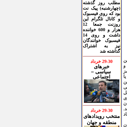
مطلب روز گذشته
(چهارشنبه) پیک نت
بود که روی فیسبوک
و کانال تلگرام این
روزنت جمعا 12
هزار و 600 خواننده
داشت و روی 14
فیسبوک خوانندگان
نیز به اشتراک
گذاشته شد
ن
30
-
9
2
خرداد
و
خبرهای
ز
سیاسی –
ا
اجتماعی
ن
ی
ل
ی
ن
.
30
-
9
2
خرداد
اد
منتخب رویدادهای
منطقه و جهان
ن