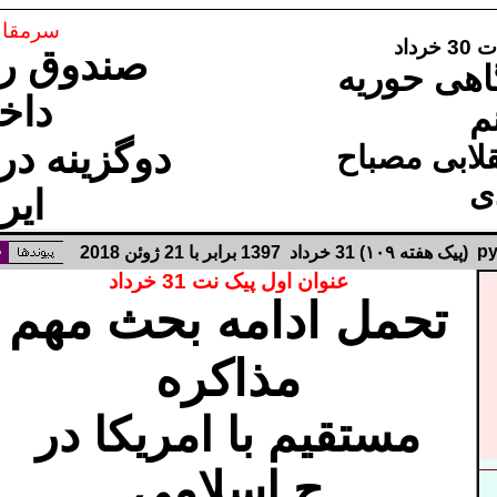
سرمقاله 9
داد
صندوق را
هی حوریه
داخ
م
دوگزینه در
لابی مصباح
ی
ایر
p
(
پیک هفته
۱۰۹
)
31
خرداد
7 برابر با
139
21
ژوئن
2018
عنوان اول پیک نت 31 خرداد
تحمل ادامه بحث مهم
مذاکره
مستقیم با امریکا در
ج.اسلامی