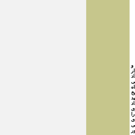
 شد و
ر
د
ی
ه
خ
انید
د
ی
ا
ی
ی
ر