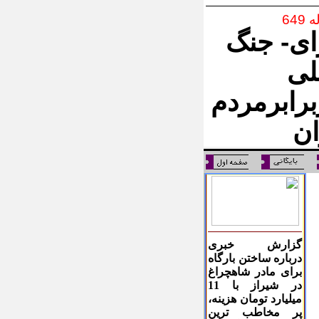
64
ی- جنگ
لی
برابرمردم
ان
گزارش خبری
درباره ساختن بارگاه
برای مادر شاهچراغ
در شیراز با 11
میلیارد تومان هزینه،
پر مخاطب ترین