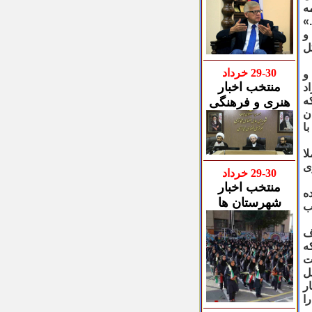
ه
»
و
ل
30
-
9
2
خرداد
و
منتخب اخبار
د
که
هنری و فرهنگی
ن
ا
ا
ی
30
-
9
2
خرداد
منتخب اخبار
ه
شهرستان ها
ب
ف
ه
ت
ل
ر
ا