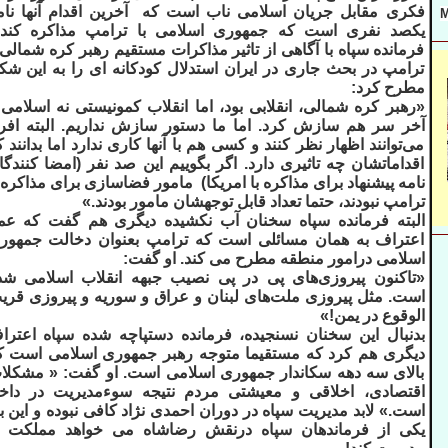
فکری مقابل جریان اسلامی ناب است که آخرین اقدام آنها نام
M
یکصد نفری است که جمهوری اسلامی با ترامپ مذاکره کند.
فرمانده سپاه با آگاهی از تاثیر مذاکرات مستقیم رهبر کره شمالی 
ترامپ در بحث جاری در ایران استدلال کودکانه ای را به این شک
مطرح کرد:
«رهبر کره شمالی، انقلابی بود، اما انقلاب کمونیستی نه اسلامی 
آخر سر هم سازش کرد. اما ما دستور سازش نداریم. البته افرا
می‌توانند اظهار نظر کنند و کسی هم با آنها کاری ندارد اما بدانند 
اقداماتشان چه تاثیری دارد. اگر بگوییم این صد نفر (امضا کنندگا
نامه پیشنهاد برای مذاکره با امریکا) مامور فضاسازی برای مذاکره ب
ترامپ نبودند، حتما تعداد قابل توجهشان مامور بودند.»
البته فرمانده سپاه سخنان آب نکشیده دیگری هم گفت که عمل
اعتراف به همان مسائلی است که ترامپ بعنوان دخالت جمهور
اسلامی درامور منطقه مطرح می کند. او گفت:
«تاکنون پیروزی‌های پی در پی نصیب جبهه انقلاب اسلامی شد
است. مثل پیروزی ملت‌های لبنان و عراق و سوریه و پیروزی قری
الوقوع در یمن!»
بدنبال این سخنان نسنجیده، فرمانده دستپاچه شده سپاه اعترا
دیگری هم کرد که مستقیما متوجه رهبر جمهوری اسلامی است ک
بالای سه دهه سکاندار جمهوری اسلامی است. او گفت: « مشکلا
اقتصادی، اخلاقی و معیشتی مردم نتیجه سوءمدیریت در داخ
است.» لابد مدیریت سپاه در دوران احمدی نژاد کافی نبوده و این با
یکی از فرماندهان سپاه درنقش رضاشاه می خواهد مملکت ر