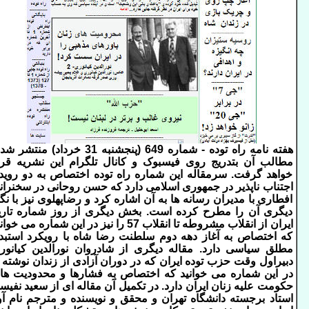
هفته نامه راه توده - شماره 649 (پنجشنبه 31 خرداد) منتشر
مطالب آن بتدریج روی فیسبوک و کانال تلگرام این نشریه قرا
خواهد گرفت. سرمقاله این شماره راه توده اختصاص به دو رویدا
اجتناب ناپذیر در جمهوری اسلامی دارد که حسن روحانی در سخنران
افطاری با مدیران رسانه ها به آن اشاره کرد و رضاپهلوی نیز با نگا
دیگری آن را مطرح کرده است. بخش دیگری از روز شماره تاری
ایران از انقلاب مشروطه تا انقلاب 57 را نیز در این شماره می خو
که اختصاص به آغاز دهه دوم سلطنت رضا شاه با رویکرد استبدا
مطلق سیاسی دارد. مقاله دیگری از شادروان نورالدین کیانور
دبیراول وقت حزب توده ایران که در دوران آزادی از زندان نوشته ر
در این شماره می خوانید که اختصاص به فشارها و محدودیت ها
حکومت علیه زنان ایران دارد. در تکمیل آن مقاله ای از سعید نفیس
استاد برجسته دانشگاه تهران و محقق و نویسنده و مترجم نام آو