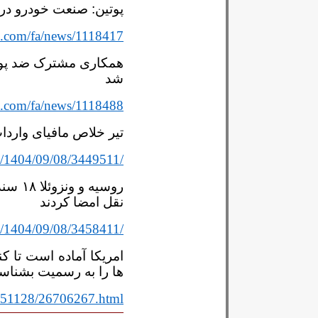
پوتین: صنعت خودرو در 
an.com/fa/news/1118417
همکاری مشترک ضد پولش
شد
an.com/fa/news/1118488
تیر خلاص مافیای واردات
s/1404/09/08/3449511/
روسیه 
نقل امضا کردند
s/1404/09/08/3458411/
امریکا آماده است تا ک
ها را به رسمیت بشناس
20251128/26706267.html