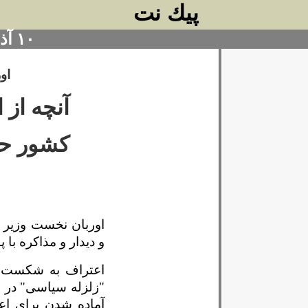
پيك نت
۱۰ آذر ۱۴۰۴
او
آنچه از 
کشور حا
اوربان نخست وزیر 
و دیدار و مذاکره با پ
اعتراف به شکست او
"زلزله سیاسی" در ا
آماده شدن برای اعز