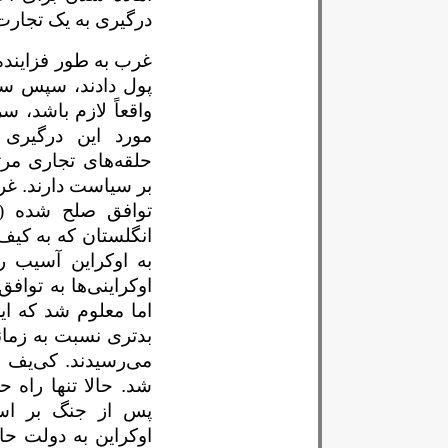
درگیری به یک تجارت
غرب به طور فزاینده
پول دادند، سپس سل
واقعاً لازم باشد، س
مورد این درگیری
حلقه‌های تجاری مرت
بر سیاست دارند
.
غر
توافق صلح شده (
انگلستان که به کیف 
به اوکراین آسیب ر
اوکراینی‌ها به توا
اما معلوم شد که ا
بدتری نسبت به زمان
می‌رسیدند
.
کی‌یف ب
شد
.
حالا
تنها راه 
پس از جنگ بر اس
اوکراین به دولت حا