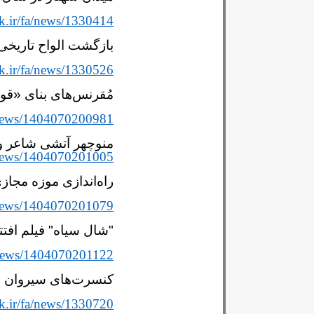
k.ir/fa/news/1330414
بازگشت الواح تاریخی 
k.ir/fa/news/1330526
مُقرنس‌های بنای «قو
r/news/1404070200981
منوچهر آتشی شاعر و 
r/news/1404070201005
راه‌اندازی موزه مجاز
r/news/1404070201079
"شال سیاه" فیلم افت
r/news/1404070201122
کنسرت‌های سیروان خ
k.ir/fa/news/1330720