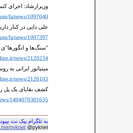
وزیرارشاد: اجرای کن
.com/fa/news/1097040
علی دایی در کنار دا
.com/fa/news/1097397
"سنگ‌ها و انگورها"ی ا
line.ir/news/2120234
مینیاتور ایرانی به رو
line.ir/news/2120103
کشف بقایای یک پل 
r/news/1404070301635
به تلگرام پیک نت بپیوند
m.me/pyknet
@pyknet