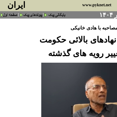
ايران
www.pyknet.net
صاحبه با هادی خا
نیکی
هادهای بالائی حکومت
ییر رویه های گذشته