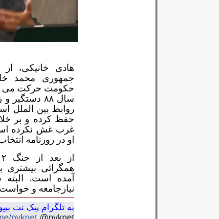
هادی خانیکی، از 
جمهوری محمد خا
حکومت حرکت می کند 
سال ۸۸ دستگیر
روابط بین الملل اس
حفظ کرده و بر خلا
غرب غش نکرده است.
او در روزنامه انتخ
همگرائی بیشتری برا
آمده است. البته ش
نیازجامعه و خواست 
به تلگرام پیک نت بپیو
.me/pyknet
@pyknet