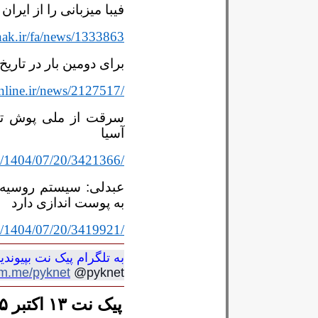
فیبا میزبانی را از ایرا
nak.ir/fa/news/1333863
برای دومین بار در تاری
nline.ir/news/2127517/
سرقت از ملی پوش تن
آسیا
s/1404/07/20/3421366/
عبدلی: سیستم روسیه د
به پوست اندازی دارد
s/1404/07/20/3419921/
به تلگرام پیک نت بپیوندی
ram.me/pyknet
@pyknet
پیک نت ۱۳ اکتبر ۲۰۲۵