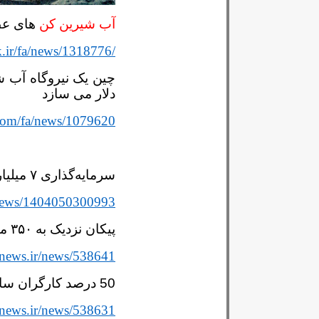
آب شیرین کن
های عظ
.ir/fa/news/1318776/
دلار می سازد
.com/fa/news/1079620
سرمایه‌گذاری ۷ میلیارد دلاری عربستان در سوریه
r/news/1404050300993
پیکان نزدیک به ۳۵۰ میلیون تومان قیمت خورد
rnews.ir/news/538641
50 درصد کارگران ساختمانی درتهران افغان بودند
rnews.ir/news/538631