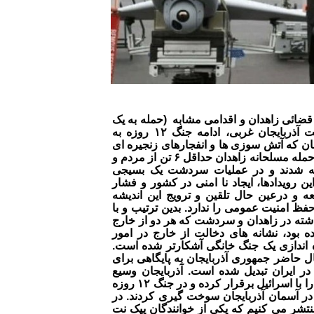
قضائی زاهدان و اقدامی مشابه (حمله به یک
پایگاه سپاه) در سردشت آذربایجان غربی، ادامه جنگ ۱۲ روزه به
ن که آتش سوزی ها و انفجارهای زنجیره ای
ادامه آن جنگ است. در حمله مسلحانه زاهدان حداقل ۶ تن از مردم و
ته شدند و در عملیات سردشت یک بسیجی
 رویدادها، ایجاد نا امنی در کشور و فشار
ه و درعین حال تلقین و ترویج این اندیشه
 امنیت عمومی را ندارد. بدین ترتیب و با
ته در زاهدان و سردشت که هر دو از خارج
 بود، نشانه های دخالت از خارج در امور
ه اندازی یک جنگ خانگی آشکارتر شده است.
 حاضر جمهوری آذربایجان به پایگاهی برای
در ایران تبدیل شده است. آذربایجان وسیع
ترین و عملی ترین پیوند را با اسرائیل برقرار کرده و در جنگ ۱۲ روزه
 در آسمان آذربایجان سوخت گیری کردند. در
نتشر می کنیم که یکی از خوانندگان پیک نت