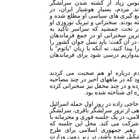
سوس زیاد از کشته شدن سرلشگر
د. مردم، بسیار هوشیار ایران، در
ضع گیری های سیاسی او مطلع شده و
ته بودند. سخنرانی و تبریک نوروزی او
 تخت جمشید که سراسر تاکید به
آخرین سخنرانی او در جمع فرماندهان
 در آن گفت: باید نسل جوان کشور را
پیدا کنید، نه آنکه با زبان "باتوم" با
میدواریم درسی شود برای فرماندهان
م درباره او هم صحبت می کردند
د که در ماههای اخیر در چند مصاحبه
ه و در چند محفل نیز سخنرانی کرده
ه ای شناخته شده بود.
اجی زاده در روز اول حمله اسرائیل
گاهی از ترور سرلشگر باقری، سرلشگر
می، در یک جلسه فوری و محرمانه با
 شرکت می کند. محل این جلسه که
ر رهبر جمهوری اسلامی برای طرح
تشکیل شده باشد، در زیر زمین وزارت