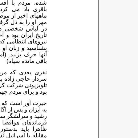
شده، مردم با اف
باقری یاد می کردن
ماههای اخیر از مو
مهر او را به دل گرف
در لباس شخصی در
تاریخ ایران بود و 
نیروهای انتظامی که
بشناسید و زبان او را 
آنها حرف بزنید. (ا
باقی مانده سپاه)
نفری بعدی که مرد
سردار حاجی زاده بو
تلویزیونی شرکت کرد
بود و برای مردم چهر
حیرت آور است که ح
به ایران و پس از ا
رشید و سرلشگر سلا
فرماندهان هوافضا
ظاهرا باید بدستو
مقابله با اسرائیل 