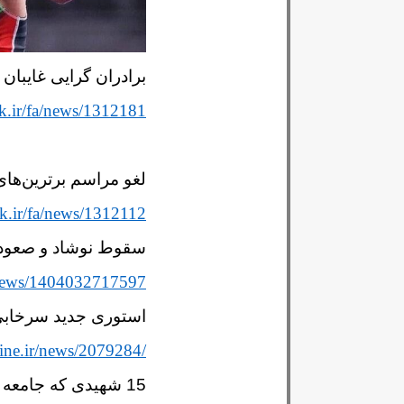
برادران گرایی غایبا
k.ir/fa/news/1312181
لغو مراسم برترین‌های
k.ir/fa/news/1312112
سقوط نوشاد و صعود ب
r/news/1404032717597
استوری جدید سرخابی ه
ine.ir/news/2079284/
15 شهیدی که جامعه ورزش تقدیم خاک ایران کرد