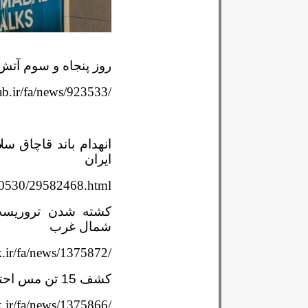
روز پنجاه و سوم آتش
b.ir/fa/news/923533/
انهدام باند قاچاق س
ایران
260530/29582468.html
کشته شدن تروریست 
شمال غرب
.ir/fa/news/1375872/
کشف 15 تن مس احتکار شده در یزد
.ir/fa/news/1375866/