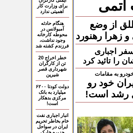
ایمنی کارگران
 اتمی
برای
وزارت کار
اهمیتی ندارد
لق از وضع
هنگام حادثه
آمبولانس
در
 زهرا رهنورد
محوطه كارخانه
وجود نداشت،
فرزندم کشته شد
فر اجباری
خطر اخراج 20
ن را تائید کرد
تن از
کارگران
شهرداری قصر
خودرو به مقامات
شیرین
ران خود رو
دولت کودتا ۶۲۰۰
ل رشد است!
میلیارد به بانک
مرکزی بدهکار
است!
انبا
ر
اجباری
نفت
خام بخاطر تحریم
ایران در سواحل
جزيره خارک