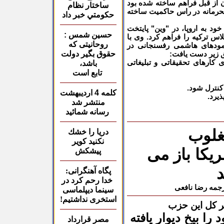
ن از قبل فراهم ساخته شده بود
ساختار نظام
 محرمانه در راس حاکمیت ساخته
حكومتي خبر داد
د به اروپا، در "وین" پایتخت
حسین شمس :
س ترکیه را فراهم کرد. وی با
روحانیتی که
مودهای هاشمی رفسنجانی در
حقوق بگیر دولت
فق زیر دست یافت:
ای کارهای تحقیقاتی و تبلیغاتی
باشد،
تابع است
کلمه 4 اردیبهشت
منتشر شد
رسانه شمائید
غلوب
دريا را خشك
نكنيد كوير
ریکا باز می
پيشكش
د
پگاه آهنگرانی:
خدا رحم کرد در
رجمه رضا نافعی
سینما دیپلماسی
استخری نداشتیم!
ر کل این حزب
ا بیخ دیوار یافته
مصر قرارداد