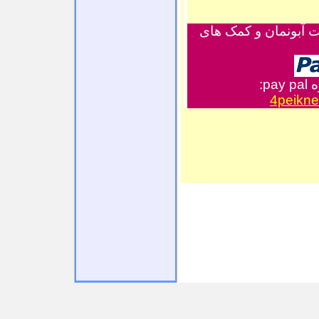
ت آبونمان و کمک های
ه
pay pal
:
4peikn