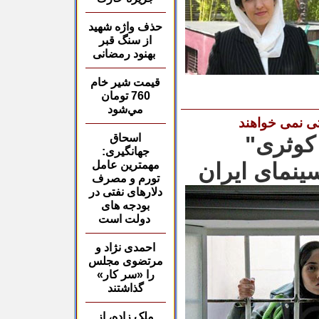
حذف واژه شهید
از
سنگ قبر
بهنود رمضانی
قيمت شير خام
760
تومان
مي‌شود
ی نمی خواهند
 کوثری"
اسحاق
جهانگیری:
ینمای ایران
مهمترین عامل
تورم و مصرف
دلارهای نفتی در
بودجه های
دولت است
احمدی نژاد و
مرتضوی مجلس
را «سر کار»
گذاشتند
ملک زاده، از