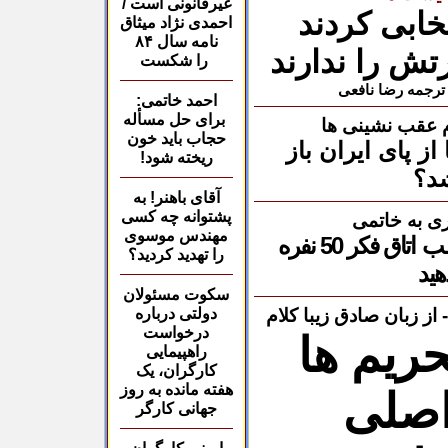
غیرقانونی است /
خابی کردند
احمدی نژاد میثاق
نامه سال
۸۴
تش را ندارند
را شکست
 ترجمه رضا نافعی
احمد خاتمی:
برای حل مسأله
ام عقب نشینی ها
حجاب باید خون
از پای ایران باز
ریخته شود
!
د؟
آقای باهنر! به
پشتوانه
چه کسی
ری به خاتمی
مهندس موسوی
اتاق فکر 50 نفره
را تهدید کردید؟
هید
سکوت مسئولان
از زبان صادق زیبا کلام
دولتی درباره
درخواست
حریم ها
راهپیمایی
کارگران، یک
هفته مانده به روز
اصلی
جهانی کارگر