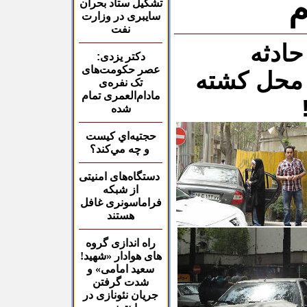
م
تشکیل ستاد بحران
سایبری در وزارت
نفت
حادثه
دکتر یزدی:
عصر حکومت‌های
 محل کشته
تک نفره‌ی
مادام‌العمری تمام
شده
حجتيه‌اي كيست
و چه مي‌كند؟
دستگاه‌های امنیتی
از شبکه
فراماسونری غافل
هستند
راه اندازی گروه
های
هوادار «شهید!
سعید امامی»
و
شدت گرفتن
جریان نئونازی در