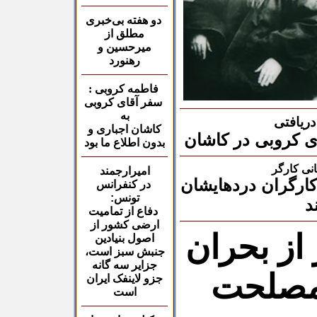
دو هفته بی‌خبری
مطلق از
میرحسین و
رهنورد
فاطمه کروبی :
سفر آقای کروبی
به
دریافتی
کاشان
اجباری و
ی کروبی در کاشان
بدون اطلاع
ما بود
انی کارگر
امیرارجمند
کارگران دردهایشان
در کنفرانس
تونس:
د
دفاع از تمامیت
ارضی کشور از
از بحران
اصول بنیادین
جنبش سبز است،
جزایر سه گانه
مصلحت
جزو لاینفک ایران
است