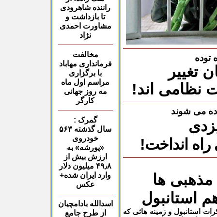
راننده
شاهرودی
تا بازداشت و
مشاورت احمدی
نژاد
مخالفت
 توده
فرمانداری مهاباد
ن تغییر
با برگزاری
مراسم اول ماه
 نظامی اند!
مه روز جهانی
کارگر
اده می شوند
گمرک :
زدی
سال گذشته
۵۶۳
خودروی
 راه انداخت!
«پورشه» به
ارزش بیش از
۸
٫
۴۹
میلیون دلار
مذهبی ها
وارد ایران شده+
عکس
هم استانبول
اسدالله بادامچيان
ات استانبول و زمینه هائی که
از
طرح جامع