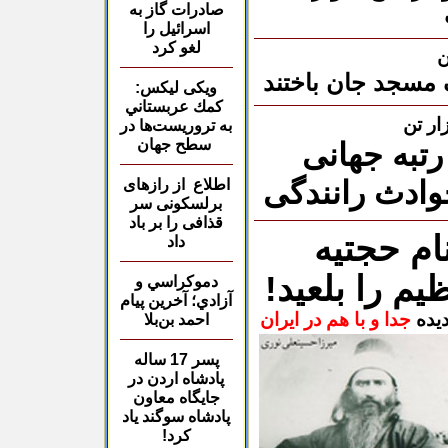
صادرات
گاز به
اسرائیل را
لغو کرد
ن
ویکی لیکس:
كمك عربستاني
به تروريست‌ها در
سطح جهان
 رتبه جهانی
حوادث رانندگی
اطلاع از رازهای
برلسکونی سر
قذافی را بر باد
ام حجتیه
داد
یم را بلعید!
دموكراسي و
آزادي؛
آخرين پيام
دیده
جدا و با هم در ایران
احمد بن‌بلا
پسر 17 ساله
پادشاه
اردن در
جايگاه معاون
پادشاه سوگند ياد
كرد!