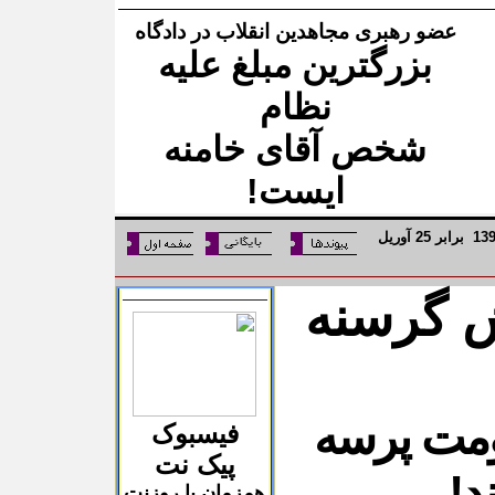
عضو رهبری مجاهدین انقلاب در دادگاه
بزرگترین مبلغ علیه
نظام
شخص آقای خامنه
ایست!
13
برابر
25
آوریل
 گرسنه
مت پرسه
فیسبوک
پیک نت
د!
همزمان با روزنت