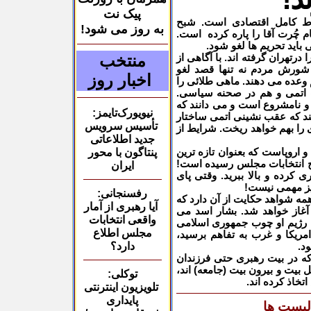
پیک نت
 کامل اقتصادی است. شبح
به روز می شود!
 چُرت آقا را پاره کرده است.
 باید تحریم ها لغو شود.
منتخب
ا درتهران گرفته اند. با آگاهی از
ورش مردم نه تنها قصد لغو
اخبار روز
هم وعده می دهند. ماهی طلائی را
ت اتمی و هم در صحنه سیاسی.
 و نامشروع است و می دانند که
نیویورک‌تایمز:
ند که عقب نشینی اتمی ساختار
تأسیس سرویس
را بهم خواهد ریخت. شرایط از
جدید اطلاعاتی
و اروپاست که بعنوان تازه ترین
پنتاگون با محور
ایج انتخابات مجلس رسیده است!
ایران
کاری کرده و بالا ببرید. وقتی پای
رفسنجانی:
همه شواهد حکایت از آن دارد که
آیا رهبری از آمار
آغاز خواهد شد. بشار اسد می
واقعی انتخابات
که رژیم او چوب جمهوری اسلامی
مجلس اطلاع
امریکا و غرب به تفاهم برسید،
دارد؟
د.
ه در بیت رهبری حتی فرزندان
 بیت و بیرون بیت (جامعه) اند،
توکلی:
خاذ کرده اند.
تلویزیون اینترنتی
پایداری
لیست ها