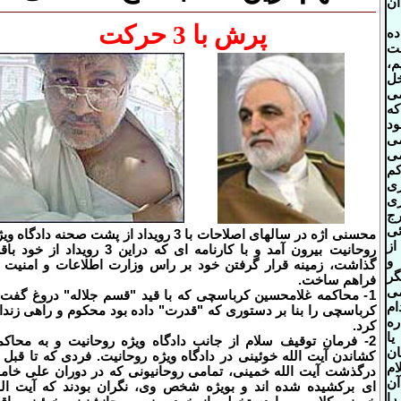
آن
پرش با 3 حرکت
ده
بت
م،
خل
ی
که
ود
ی
می
کم
ری
ی
ج
ئی
محسنی اژه در سالهای اصلاحات با 3 رویداد از پشت صحنه دادگاه و
ز
روحانیت بیرون آمد و با کارنامه ای که دراین 3 رویداد از خو
و
گذاشت، زمینه قرار گرفتن خود بر راس وزارت اطلاعات و امنیت ر
گر
فراهم ساخت.
ی
1- محاکمه غلامحسین کرباسچی که با قید "قسم جلاله" دروغ گفت 
ام
کرباسچی را بنا بر دستوری که "قدرت" داده بود محکوم و راهی زندا
ره
کرد.
یا
2- فرمان توقیف سلام از جانب دادگاه ویژه روحانیت و به محاکم
ان
کشاندن آیت الله خوئینی در دادگاه ویژه روحانیت. فردی که تا قبل ا
م
درگذشت آیت الله خمینی، تمامی روحانیونی که در دوران علی خامن
آن
ای برکشیده شده اند و بویژه شخص وی، نگران بودند که آیت الل
ا