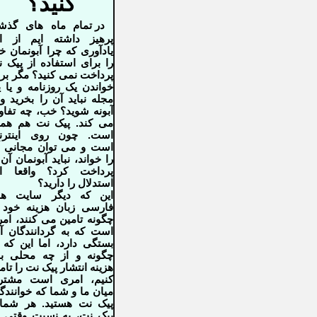
کنید؟
در تمام ماه های گذش
پرهیز داشته ایم از ا
یادآوری که چرا آبونمان خ
را برای استفاده از پیک 
پرداخت نمی کنید؟ مگر بر
خواندن یک روزنامه و یا 
مجله نباید آن را بخرید و 
آبونه شوید؟ خب، چه تفا
می کند. پیک نت هم هم
است. چون روی اینترن
است و می توان مجانی 
را خواند، نباید آبونمان آن 
پرداخت کرد؟ واقعا ای
استدلال را دارید؟
این که دیگر سایت ها
فارسی زبان هزینه خود 
چگونه تامین می کنند، ام
است که به گردانندگان آن
بستگی دارد، اما این که 
چگونه و از چه محلی با
هزینه انتشار پیک نت را تام
کنیم، امری است مشتر
میان ما و شما که خوانندگ
پیک نت هستید. هر شما
پیک نت، به نسبت وقتی 