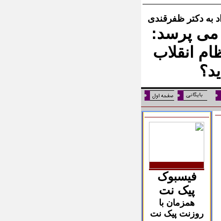
د به دکتر ظفرقندی
می پرسد:
ام انقلاب
د؟
فیسبوک
پیک نت
همزمان با
روزنت پیک نت