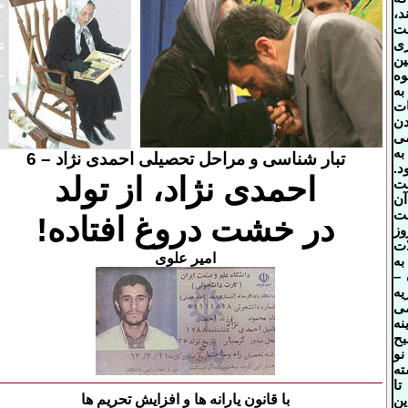
د،
 7 ساعت
ری
ین
وه
به
ت
دن
می
به
تبار شناسی و مراحل تحصیلی احمدی نژاد – 6
د.
احمدی نژاد، از تولد
مت
آن
خت
در خشت دروغ افتاده!
وز
ات
امیر علوی
ه
 –
یه
می
نه
بح
و
ته
تا
با قانون یارانه ها و افزایش تحریم ها
ین