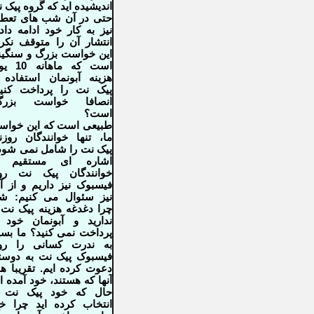
اندیشیده اید که گروه پیک 
حتی در آن شب های تعط
نیز به کار خود ادامه داد
انتشار آن را متوقف نکر
این خواست بزرگ و سنگی
است که ماهانه
هزینه آبونمان استفاده 
پیک نت را پرداخت کنی
انصافا خواست بزرگ
است؟
طبیعی است که این خوا
ما، تنها خوانندگان روز
پیک نت را شامل نمی شود
اشاره ای مستقیم ب
خوانندگان پیک نت رو
فیسبوک نیز داریم و از آن
نیز سئوال می کنیم: ش
چرا دغدغه هزینه پیک نت 
ندارید و آبونمان خود 
پرداخت نمی کنید؟ ما بسی
به ندرت کسانی را رو
فیسبوک پیک نت به دوس
دعوت کرده ایم. تقریبا ه
آنها که هستند، خود آمده ان
حال که خود پیک نت ر
انتخاب کرده اید چرا خ