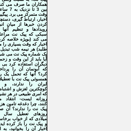
همکاران ما صرف می کنن
بین 3 تا نزدیک به
وقت متمرکز می برد. پیگی
اخبار، ارتباط گیری، دستچ
کردن خبرها از میان انب
رویدادها و تنظیم آنها 
سبکی که پیک نت مراعا
می کند (بویژه خلاصه کر
اخبار که وقت بسیاری را 
طلبد) هر نیمه شب تبدیل 
یک شماره پیک نت می شو
آیا باید از این وقت و زح
دیگران استفاده کرد بی 
که آبونمان آن را پردا
کرد؟ آنها که تحمل یک ر
همسوئی پیک نت با تعطیل
ایران را ندارند، و ب
کوچکترین لغزش و اشتباه
که امری طبیعی در هر نشر
روزانه ایست- انتقاد 
کنند، چرا دغدغه تامین هزی
پیک نت را ندارند؟ آن ص
روزهای تعطیل سال ن
میلادی که از خواب برخاس
و پیک نت را باز کرده اید 
اخبار آن را بخوانید، به ا