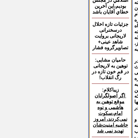
اسلامي در مجلس
ه
بوديم،
اين آخرين
ن
خطاي آقايان باشد
م
ه
جزئیات تازه اخلال
ه
درسخنرانی
ه
لاریجانی بروایت
ه
شاهد عینی+
،
تصاویرگروه فشار
ه
حامیان مشایی:
ر
توهین به لاریجانی
حث
در قم خون تازه در
ی
رگ انقلاب
!
ه
ه
زیباکلام:
الگرد انقلاب 22 بهمن
اگر اصولگرایان
اب 57 است که
موقع توهین به
ا
هاشمی و نوه
ر
امام،سکوت
نمی‌کردند، امروز
و
حاشیه امنیت‌شان
ه
تهدید نمی شد
ب
ب