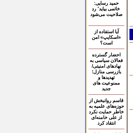
حمید رسایی:
خاتمی بیاید٬ رد
صلاحیت می‌شود
آ
يا استفاده از
«اسکايپ»
امن
است؟
احضار گسترده
فعالان
سیاسی به
نهادهای امنیتی/
بازرسی منازل؛
تهدیدها و
ممنوعیت های
جدید
قاسم روانبخش از
حوزه‌های علمیه به
خاطر حمایت نکرد
از
علی خامنه‌ای
انتقاد کرد