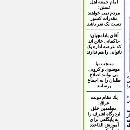
امام جمعه اهل
تسنن:
مردم نمی خواهند
مقدرات کشور
دست یک نفر باشد
آقای بادامچیان!
حاکمانی
خائن اند
که عرضه اداره یک
نانوایی را هم ندارند
منتجب نیا:
موسوی و کروبی
می توانند اصلاح
یژه
طلبان را به اجماع
د باقی
برسانند
ا
و
يك مقام دولت
ن
عراق:
مجاهدين خلق
ه
اردوگاه اشرف را
ز
به پايگاهي براي
ه
آموزش القاعده
ه