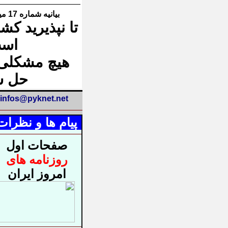
بیانیه شماره 17 میرحسین موسوی
تا نپذیرید کش
اس
هیچ مشکلی 
حل ش
infos@pyknet.net
پیام ها و نظرات
صفحات اول
روزنامه های
امروز ایران