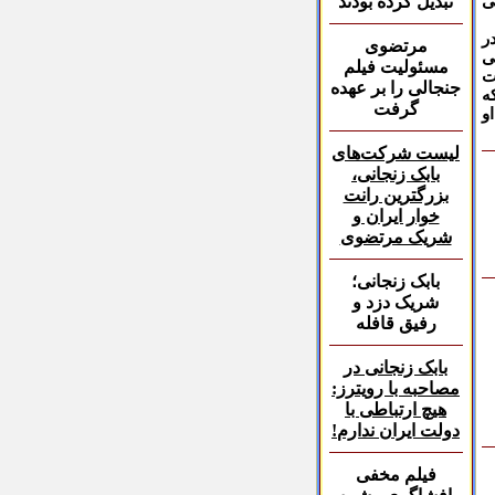
ی
تبديل كرده بودند
ی در
مرتضوی
ی
مسئولیت فیلم
ت
جنجالی را بر عهده
ه
گرفت
و
لیست شرکت‌های
بابک زنجانی،
بزرگترین رانت
خوار ایران و
شریک مرتضوی
بابک زنجانی؛
شریک
دزد و
رفیق قافله
بابک زنجانی در
مصاحبه با رویترز:
هیچ ارتباطی با
دولت ایران ندارم
!
فیلم مخفی