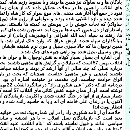
پادگان ها و به ساواک نیز همین ها بودند و با سقوط رژیم شاه، کمیت
ر
های انقلاب را همین ها در محلات تشکیل دادند که از همان زما
رت
نفوذ در جمع آنها آغاز شد. مذهبی های موج سوار که کار شاه را تما
وس
شده دیده و تازه انقلابی شده بودند و عواملی از رژیم شاه (بویژ
ه
ز
ساواک) که نجات خویش را در پیوستن به کمیته ها دانستند. سپا
ب
پاسداران از دل همین کمیته ها بیرون امد. دستچین شده های کمیت
ین
ها، رفتند به سپاه. آیت الله اشراقی و ابوشیریف (زمانی) از جمل
اد
بنیانگذاران سپاه شدند. ارتش عراق که وارد خاک ایران شد، باز
و
همین نوجوان ها که حالا سبزی سبیل و موی نرم شقیقه هایشان ب
به
ریش و سبیل تبدیل شده بود راهی جبهه های جنگ شدند
.
ای
این، اشاره ای بسیار بسیار کوتاه به نقش نوجوان ها و جوان ها د
ری
انقلاب بهمن 57 است که تمایلات و گرایش های مذهبی داشتند. ب
د
درباره نسلی که چند سالی از آنها ارشد تر بودند و سابقه سیاس
داشتند (مذهبی و غیر مذهبی) جداست. همچنان که بحث در بار
انواع حوادث جداست. این مقدمه، در حقیقت اشاره ای بود ب
دردنامه ای که دکتر "علی شکوری راد" در س
نوشته است. او، از همان قبیله کفش کتانی های انقل
شمار بسیاری از آنها در جنگ کشته شدند و اکثریت بازماندگان آنه
اکنون یا در زندان علی خامنه ای اند و یا به حاشیه رانده شده و د
انتظار نوبت اند
!
خلاصه ای از نامه شکوری راد را در این شماره پیک نت می خوانید 
بعید است که بازماندگان نسل انقلاب – با هر اندیشه و سابق
سیاسی- ندانند و قبول نداشته باشند که "بنام انقلاب، علیه انقلا
کودتا شد. بنام رهبر انقلاب، آقای خامنه ای رهبری کودتا علیه انقلا