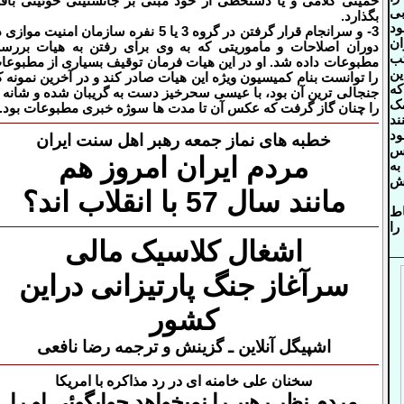
خمینی کلامی و یا دستخطی از خود مبنی بر جانشنینی خوئینی باق
بی
بگذارد.
د
3- و سرانجام قرار گرفتن در گروه 3 یا 5 نفره سازمان امنیت مواز
ان
دوران اصلاحات و ماموریتی که به وی برای رفتن به هیات بررس
ب
مطبوعات داده شد. او در این هیات فرمان توقیف بسیاری از مطبوعا
ین
را توانست بنام کمیسیون ویژه این هیات صادر کند و در آخرین نمونه ک
که
جنجالی ترین آن بود، با عیسی سحرخیز دست به گریبان شده و شانه ا
مک
را چنان گاز گرفت که عکس آن تا مدت ها سوژه خبری مطبوعات بود.
ند
د
خطبه های نماز جمعه رهبر اهل سنت ایران
اس
مردم ایران امروز هم
به
یش
مانند سال 57 با انقلاب اند؟
اط
را
اشغال کلاسیک مالی
سرآغاز جنگ پارتیزانی دراین
کشور
اشپیگل آنلاین ـ گزینش و ترجمه رضا نافعی
سخنان علی خامنه ای در رد مذاکره با امریکا
مردم نظر رهبر را نمیخواهد جوابگوئی او را