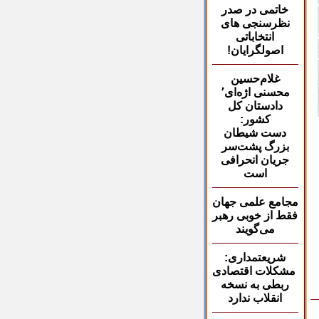
خاتمی در صدر
نظرسنجی های
انتخاباتی
اصولگرایان
!
غلام‌حسین
محسنی
اژه‌ای٬
دادستان کل
کشور
:
دست شیطان
بزرگ پشت‌سر
جریان انحرافی
است
مجامع علمی جهان
فقط از
خوبی رهبر
می‌گویند
شریعتمداری:
مشکلات اقتصادی
ربطی به نسخه
انقلاب ندارد