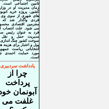
تامین اجتماعی است. د
زمان مدیریت او در وزا
کشور، پروژه خرید اتوب
های شهری از سوی وی ب
فردی واگذار شد که ا
مجرمین اقتصادی محسو
می شود. علت انتصاب ا
فرد به عنوان رئیس ست
مدیریت حمل و نقل 
سوخت کشور چنگ اندازی 
پول و اعتبار برای هزینه ه
انتخاباتی ریاست جمهو
مورد حمایت احمدی نژا
است.
یادداشت سردبیری
چرا از
پرداخت
آبونمان خود
غلفت می