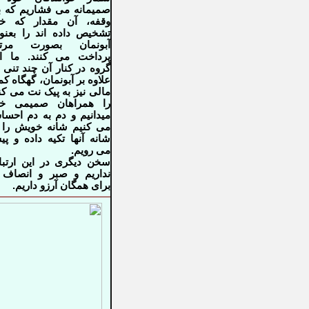
صمیمانه می فشاریم که 
وقفه، آن مقدار که خو
تشخیص داده اند را بعنو
آبونمان بصورت مرت
پرداخت می کنند. ما ا
گروه در کنار آن چند تنی 
علاوه بر آبونمان، گهگاه ک
مالی نیز به پیک نت می کن
را همراهان صمیمی خو
میدانیم و دم به دم احس
می کنیم شانه خویش را 
شانه آنها تکیه داده و پ
می رویم.
سخن دیگری در این ارتب
نداریم و صبر و انصاف 
برای همگان
آرزو داریم.