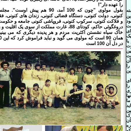
را عهده دار
!"
بقول مولوی "چون که 100 آمد، 90 هم پیش اوست". م
ته
کنونی، دولت کنونی، دستگاه قضائی کنونی، زندان های کنونی، فق
ین
ود
و فلاکت کنونی، سرکوب کنونی، فروپاشی کنونی جامعه و حکومت
نت
دروغگوئی حاکم، کودتای 88، غارت مملکت از سوی یک اقلیت و 
ای
خاک سیاه نشستن اکثریت مردم و هر پدیده دیگری که می بینید
یک
همان 90 است که مول
یا
در دل آن 100 است
وت
ین
ت
آن
را
ن
ی
را
ری
ها
ما
ید
ین
ک
ان
ره
که