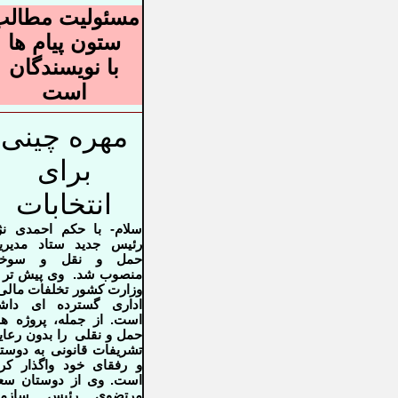
مسئولیت مطالب
ستون پیام ها
با نویسندگان
است
مهره چینی
برای
انتخابات
سلام- با حکم احمدی نژ
رئیس جدید ستاد مدیری
حمل و نقل و سوخ
منصوب شد. وی پیش تر 
وزارت کشور تخلفات مالی
اداری گسترده ای داشت
است. از جمله، پروژه ه
حمل و نقلی را بدون رعا
تشریفات قانونی به دوست
و رفقای خود واگذار کر
است. وی از دوستان سع
مرتضوی رئیس سازما