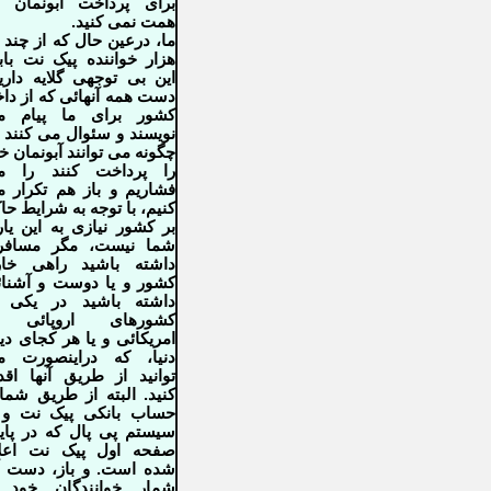
برای پرداخت آبونمان 
همت نمی کنید.
ما، درعین حال که از چند 
هزار خواننده پیک نت با
این بی توجهی گلایه داری
دست همه آنهائی که از دا
کشور برای ما پیام م
نویسند و سئوال
می کنند 
چگونه می توانند آبونمان خ
را پرداخت کنند را م
فشاریم و باز هم تکرار 
کنیم، با توجه به شرایط حا
بر کشور نیازی به این یا
شما نیست، مگر مسافر
داشته باشید راهی خار
کشور و یا دوست و آشنا
داشته باشید در یکی ا
کشورهای اروپائی 
امریکائی و یا هر کجای دی
دنیا، که دراینصورت م
توانید از طریق آنها اقد
کنید. البته از طریق شما
حساب بانکی پیک نت و 
سیستم پی پال که در پای
صفحه اول پیک نت اعلا
شده است. و باز، دست 
شمار خوانندگان خود ر