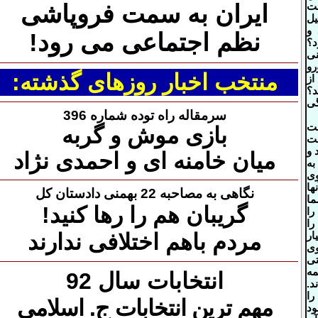
نت
ایران به سمت فروپاشی
یل
 و
نظم اجتماعی می رود!
د؟
نی
 10 یورو
منتخب اخبار روزهای گذشته:
از
د؟
ی
سرمقاله راه توده شماره 396
ست
بازی موش و گربه
نت
 و
میان خامنه ای و احمدی نژاد
ه
ی
ها
نگاهی به مصاحبه 22 بهمنی دادستان کل
ما
گریبان هم را رها کنید!
را
را
مردم باهم اختلافی ندارند
ار
ی
تی
مه
انتخابات سال 92
د.
ا
مهم ترین انتخابات ج. اسلامی
ود