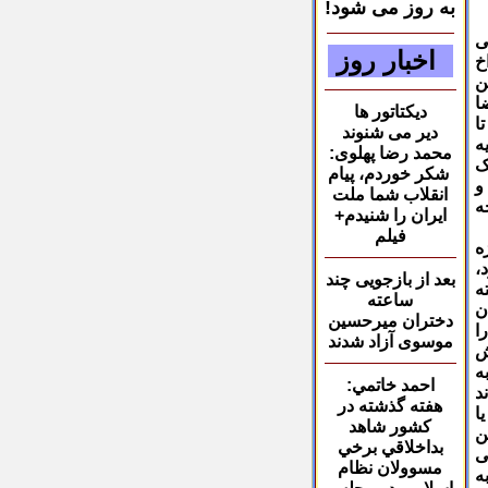
به روز می شود!
ی
اخبار روز
اخ
ن
ا
دیکتاتور ها
ا
دیر می شنوند
یه
محمد رضا پهلوی:
ک
شکر خوردم، پیام
و
انقلاب شما ملت
ه
ایران را شنیدم+
فیلم
ه
،
بعد از بازجویی چند
ه
ساعته
ن
دختران میرحسین
ا
موسوی آزاد شدند
ش
ه
احمد خاتمي:
د
هفته گذشته در
ا
كشور شاهد
ن
بداخلاقي برخي
ی
مسوولان نظام
ه