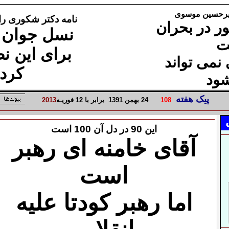
نامه دکتر شکوری را
ور در بحران
نسل جوان 
ت
برای این نظ
نمی تواند
کردی
ود
پیک هفته
8
10
24 بهمن
1
139
برابر با
2 فوریـه
1
3
1
20
این 90 در دل آن 100 است
آقای خامنه ای رهبر
است
اما رهبر کودتا علیه