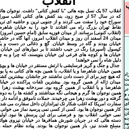
انقلاب
انقلاب 57 یک نسل بچه هائی "با کفش کتانی" داشت. نوجوان هائ
که در سال 57 از صبح زود، بند کفش های کتانی اغلب سور
سوراخ خود را سفت می کردند و از جنوبی ترین و حاشیه ای تری
نقاط تهران بزرگ راه می افتادند تا خود را به خیابان شاهرض
(انقلاب کنونی) برسانند. از میدان فوزیه سابق (امام حسین امروز) ت
میدان 24 اسفند آن روز و میدان انقلاب امروز، آنها گاه در حاش
خیابان بودند و گاه در وسط خیابان. گچ و ذغالی در دست و ی
کپسول (اسپری) رنگ در جیب داشتند تا بر دیوارهای این خیابان 
خیابان ها و کوچه های فرعی این خیابان بنویسند، که چرا و به چ
دلیل شاه را نمی خواهند
!
جدال و جنگ و گریز فرسایشی با ارتش مستقر در خیابان ها و بویژ
همین خیابان شاهرضا و یا انقلاب، با همین بچه های کتانی به پا بود
اد
که هیچ چیز برای از دست دادن نداشتند جز جانشان. بیشترین کشت
ت
میدان ژاله از همین گروه بود. بیشترین تلفات پراکنده در خیابا
ت
شاهرضا و یا انقلاب از همین گروه بود. سردخانه بهشت زهرا ر
در
همین نوجوان ها گرم و هیجانی نگه میداشتند و کشته ها را به دو
 و
گرفته و دور بهشت زهرا می چرخیدند. حملات ناموفق و ادامه دار ب
ه
ای
سفارت امریکا که اغلب شکار تک تیراندازان داخل سفارت می شدن
یت
کار همین نوجوان ها بود. کسی از کسی نمی پرسید نماز می خوانی ی
ان
نمی خوانی. انقلاب بود و فرصتی برای این پرسش ها نبود. اولی
ده
دسته هائی که در جریان شورش همافرها در خیابان نیروی هوائ
ید
مسلح شدند نیز، باز همین نوجوان ها بودند. پیاده نظام حمله ب
ن