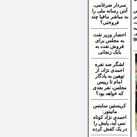
سردار ضرغامی،
جلس
آنتن
رسانه ملی را
ر
به مباشر مافیا چند
،
فروختی؟
به
،
احضار وزیر نفت
وی می گوید و نباید فراموش کرد که این 90
به
مجلس برای
فروش نفت به
بابک زنجانی
لشگر صد
نفره
احمد
ی نژاد، از
توهین به یادگار
امام تا رییس
مجلس، نفر بعدی
که خواهد بود؟
کریستین ساینس
مانیتور:
احمدی نژاد کوتاه
نمی آید، پایش را
در یک کفش کرده