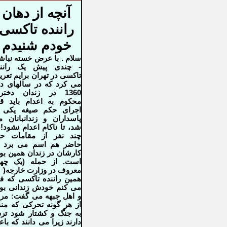
آنچه از دهان
راننده تاکسی
خودم شنیدم
سلام . با عرض خسته نباش
- چندی پیش یک رانند
تاکسی در تهران برایم تعر
می کرد که در سالهای د
1360 در زندان دختر
محکوم به اعدام باید ق
اجرای حکم صیغه یکی ا
پاسداران و زندانبانان 
شد، تا ناکام اعدام نشود! 
چند نفر از مقامات حا
حاضر هم اسم می برد ک
کارشان در زندان همین بو
است. از حمله (یک چهر
معروف در وزارت خارجه
)
همین راننده تاکسی که ف
می کنم خودش زندانی بو
و اهل جبهه می گفت: مر
از هر گونه تحرکی که من
به جنگ و کشتار شود ت
دارند زیرا می دانند که با