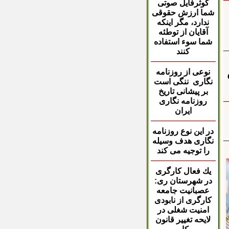
کوثرفایل صوتی
شما ارزش حقوقی
ندارد، مگر اینکه
آقایان از توطئه
شما سوء استفاده
کنند
نوعی از روزنامه
نگاری ننگی است
بر پیشانی تاریخ
روزنامه نگاری
ایران
در این نوع روزنامه
نگاری هدف وسیله
را توجیه می کند
یك فعال كارگری
در شهرستان ری
:
عصبانیت جامعه
كارگری از نابودی
امنیت شغلی در
لایحه تغییر قانون