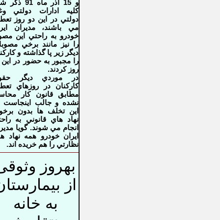
و 15 آذر ماه 91 ذك
كليه ادارات دولتي وغ
دولتي در اين دو روز تعط
مي باشند، مديران اير
خودرو به راحتي اين مصو
را نيز مانند برخي مصوب
ديگر زير پا گذاشته و كاركن
را مجبور به حضور در اين 
روز كردند.
در موردي ديگر حقو
كاركنان در روزهاي تعط
مطابق قانون كار محاس
نشده و جالب اينجاست 
اين تخلف ها بدون برخو
نهاد هاي قانوني به راح
انجام مي شوند. گويا مدير
ايران خودرو همه نهاد ه
نظارتي را هم خريده اند.
بهروز وثوقی
از بیمارستان
به خانه