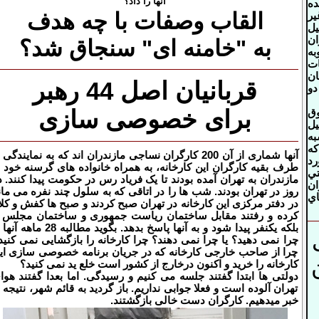
آنها را داد؟
ر شده
القاب وصفات با چه هدف
ير
يل
ان
به "خامنه ای" سنجاق شد؟
به
ات
ان
قربانیان اصل 44 رهبر
دو
برای خصوصی سازی
ق
يل
به
كه
آنها شماری از آن 200 کارگران نساجی مازندران اند که به نمایندگی 
رد
طرف بقیه کارگران این کارخانه، به همراه خانواده های گرسنه خود ا
تي
مازندران به تهران آمده بودند تا یک فریاد رس در حکومت پیدا کنند. د
ان
روز در تهران بودند. شب ها را در اتاقی که به سلول چند نفره می مان
اي
در دفتر مرکزی این کارخانه در تهران صبح کردند و صبح ها کفش و کلا
کرده و رفتند مقابل ساختمان ریاست جمهوری و ساختمان مجلس ت
بلکه یکنفر پیدا شود و به آنها پاسخ بدهد. بگوید مطالبه 28 ما
چرا نمی دهید؟ یا چرا نمی دهند؟ چرا کارخانه را بازگشایی نمی کنید
چرا از صاحب خارجی کارخانه که در جریان برنامه خصوصی سازی ای
کارخانه را خرید و اکنون درخارج از کشور است خلع ید نمی کنید؟
دولتی ها ابتدا گفتند جلسه می کنیم و رسیدگی. اما بعدا گفتند هوا
تهران آلوده است و فعلا جوابی نداریم. باز گردید به قائم شهر، نتیجه ر
خبر میدهیم. کارگران دست خالی بازگشتند.