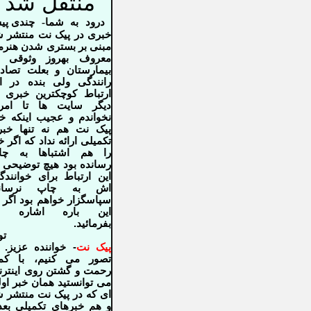
منتقل شد
درود به شما
-
چندی پی
خبری در پیک نت منتشر 
مبنی بر بستری شدن هنرم
معروف بهروز وثوقی د
بیمارستان و بعلت تصا
رانندگی ولی بنده در ا
ارتباط کوچکترین خبری 
دیگر سایت ها تا امرو
نخواندم و عجیب اینکه خ
پیک نت هم نه تنها خب
تکمیلی ارائه نداد که اگر خ
را هم اشتباها به چا
رسانده بود هیچ توضیحی 
این ارتباط برای خوانندگ
اش به چاپ نرساند
سپاسگزار خواهم بود اگر 
این باره اشاره ا
بفرمائید.
توا
پیک نت
- خواننده عزیز. 
تصور می کنیم، با کم
رحمت و گشتن روی اینتر
می توانستید همان خبر اول
ای که در پیک نت منتشر 
و هم خبرهای تکمیلی بع