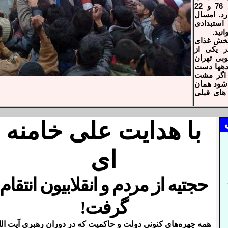
توبمیری های دوم خرداد 76 و 22
امسال
استبدادی
انید.
پخش غذای
ر یکی از
بی تهران
دهها دست
 اگر مشت
 شود همان
 های قبلی
با هدایت علی خامنه
ای
حجتیه از
مردم و انقلابیون انتقام
گرفت!
همه چهره‌‌های کنونی دولت و حاکمیت که در دوران رهبری آیت الل