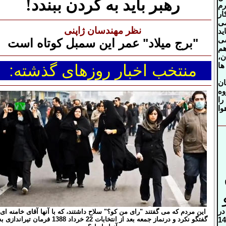
رهبر باید به گردن ببندد!
رم
ار
می
نظر مهندسان ژاپنی
ید
شی
"برج میلاد"
عمر این سمبل کوتاه است
هم
ن،
ها
منتخب اخبار روزهای گذشته:
ان
وه
را
وا
در
این مردم که می گفتند "رای من کو؟" سلاح داشتند، که با آنها آقای خامنه ای
گفتگو نکرد و درنماز جمعه بعد از انتخابات 22 خرداد 1388 فرمان تیراندازی 
اطلاعيه تعطيلي روزهاي 14