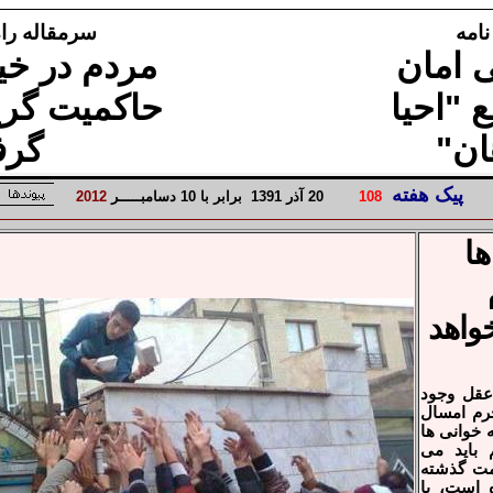
نامه
سرمقاله راه ت
 امان
مردم در خیا
 "احیا
حاکمیت گریب
ان"
گرف
پیک هفته
8
10
20
آذر
1
139
برابر با
10
دسامبـــــر
2
1
20
ا
واهد
عقل وجود
رم امسال
 خوانی ها
باید می
مت گذشته
 است، با