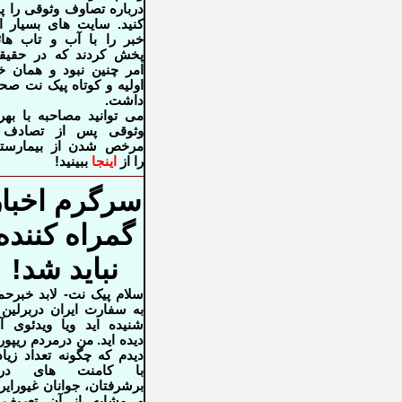
درباره تصاوف وثوقی را پی
کنید. سایت های بسیار ا
خبر را با آب و تاب ها
پخش کردند که در حقیق
امر چنین نبود و همان خ
اولیه و کوتاه پیک نت ص
داشت.
می توانید مصاحبه با بهر
وثوقی پس از تصادف 
مرخص شدن از بیمارستا
را از
اینجا
ببینید!
سرگرم اخبار
گمراه کننده
نباید شد!
سلام پیک نت- لابد خبرحم
به سفارت ایران دربرلین 
شنیده اید ویا
ویدئوی آن
دیده اید. من درمردم ریپو
دیدم که چگونه تعداد زیا
با
کامنت های درو
برشرفتان، جوانان غیورایر
و مشابه از آن تعریف 