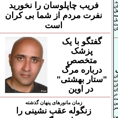
د
.
فریب چاپلوسان را نخورید
ن
ل
نفرت مردم از شما بی کران
سه
بل
است
ست
ان
گفتگو با یک
پزشک
متخصص
درباره مرگ
ان
"ستار بهشتی"
ات
ن
در اوین
ان
در
یت
زمان مانورهای پنهان گذشته
ن
ر
زنگوله عقب نشینی را
من