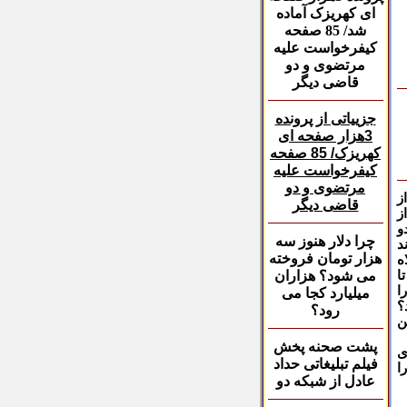
ای کهریزک آماده
شد/ 85 صفحه
کیفرخواست علیه
مرتضوی و دو
قاضی دیگر
جزییاتی از پرونده
3هزار صفحه ای
کهریزک/ 85 صفحه
کیفرخواست علیه
مرتضوی و دو
از
قاضی دیگر
ز
و
چرا دلار هنوز سه
د
هزار تومان فروخته
ه
ا
می شود؟ هزاران
هه آنها را
میلیارد کجا می
؟
رود؟
ن
پشت صحنه پخش
ی
فیلم
تبلیغاتی حداد
ا
عادل از شبکه دو