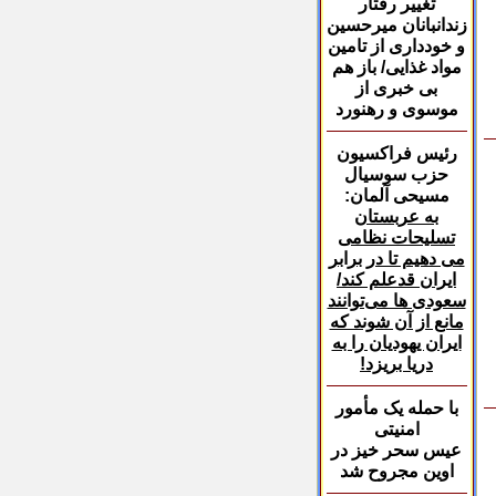
تغییر رفتار
زندانبانان
میرحسین
و خودداری از تامین
مواد غذایی/ باز هم
بی خبری از
موسوی و رهنورد
رئیس فراکسیون
حزب
سوسیال
مسیحی آلمان:
به عربستان
تسلیحات نظامی
می دهیم تا در برابر
ایران قدعلم کند/
سعودی ها می‌توانند
مانع از آن شوند که
ایران یهودیان را به
دریا بریزد
!
با حمله یک مأمور
امنیتی
عیس سحر خیز در
اوین مجروح شد