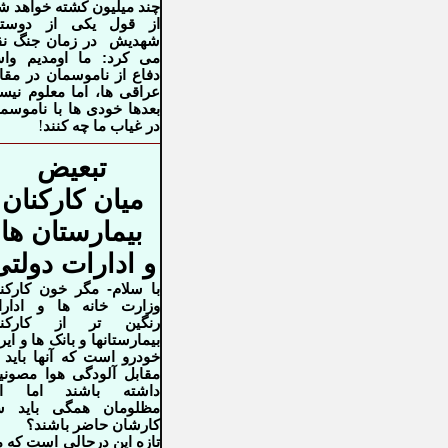
چند میلیون کشته خواهد ش
از قول یکی از دوستا
شهدیش در زمان جنگ نق
می کرد: ما اومدیم وا
دفاع از ناموسمان در مقا
عراقی ها، اما معلوم نی
بعدها خودی ها با ناموسم
!
در غیاب ما چه کنند
تبعیض
میان کارکنان
بیمارستان ها
و ادارات دولتی
با سلام- مگر خون کارکن
وزارت خانه ها و ادار
رنگین تر از کارکنا
بیمارستانها و بانک ها و ایر
خودرو است که آنها باید 
مقابل آلودگی هوا مصون
داشته باشند اما ای
مظلومان همگی باید س
کارشان حاضر باشند؟
تازه این درحالی است که 