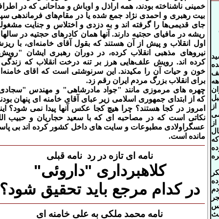
خمینی ناشناخته بودند، همه اراذل و اوباش و مداحانی که در اطرا
بیت رهبری و احمدی نژاد جمع شده یا در مقام‌‌های فرماندهی سپا
جای قدیمی‌‌ها را گرفته اند و به دزدی و اختلاس و جنایت مشغولن
ریشه در مافیای حجتیه دارند. آنها همان کادرهای حجتیه در سالها
اول انقلاب و پیش از آن هستند که بقول آقای خامنه‌ای، با ریز
نیروهای مذهبی انقلاب کرده، در دوران رهبری ایشان "رویش
ید
کرده اند. رویش علف‌‌هایی هرز بر تنه درخت انقلاب که زندگی 
ه
خون و حیات آن را مکیدند
.
این سرنوشتی است که اقای خامنه‌ا
یف
برای انقلاب بزرگ مردم ایران رقم زد.
هه
ان
چهره های مرموزی مانند "جواد مادرشاهی" و مهندس "سجادی
بل
که از ابتدای جمهوری اسلامی زیر عبای آقای خامنه ای پنهان بودند
ز
امروز در کجا هستند؟ چرا هیچ کجا عکس آنها پیدا نمی شود؟ اینه
می
نکاتی است که در مصاحبه ای که با سعید حجاریان و حبیب الل
از
عسگراولادی مطبوعات و سایت های داخل کشور کرده اند بی پاس
ل
مانده است.
ه
ده
نامه ای تا
ز
ه در رد نامه قبلی
ه
کلاهبرداری "داروئی"
کر
ده
در کدام مرجع باید تحقیق شود؟
دم
جر
رس
نامه محمد ملکی به علی خامنه ای
عث