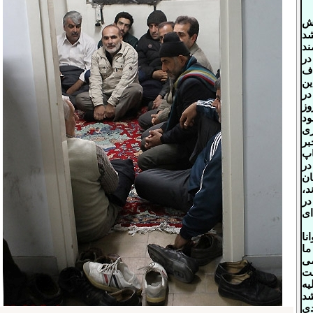
ش
شد
ند
ر
دف
ین
در
ز
ود
ری
بر
پ
در
ان
،
در
ی
نا
ما
ی
نت
یه
شد
دی