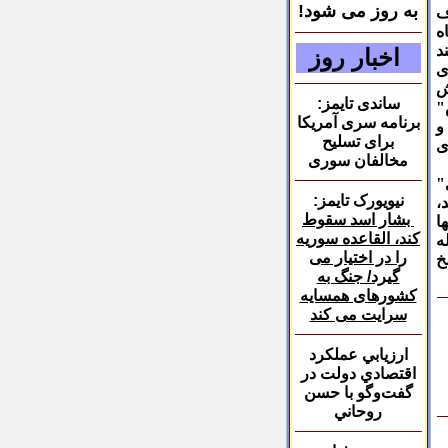
به روز می شود!
ف
ه
د
اخبار روز
ی
ش
ساندی تایمز:
"
برنامه سری آمریکا
و
برای تسلیح
ی
مخالفان سوری
"
نیویورک تایمز:
،
بشار اسد سقوط
ا
کند، القاعده سوریه
ه
را در اختیار می
خ
گیرد/ جنگ به
کشورهای همسایه
سرایت می کند
ارزيابي عملكرد
اقتصادي دولت در
گفت‌وگو با حسن
روحاني