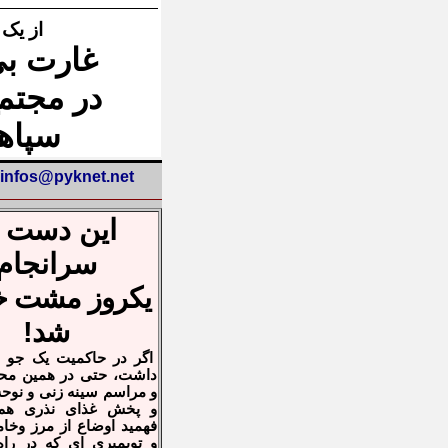
از یک 
غارت بی
در مجتمع
سپاه
infos@pyknet.net
این دست ه
سرانجام
یکروز مشت
خ
شد!
اگر در حاکمیت یک جو 
داشت، حتی در همین مح
و مراسم سینه زنی و نوحه
و پخش غذای نذری هم 
فهمید اوضاع از مرز وخا
و توبمیری ای که در راه