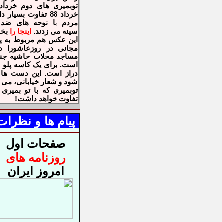
خرداد 88 تفاوت بسیار دارد.
مردم با نوحه های ضد 
سینه می زدند.
اینجا
را
بخو
این عکس هم مربوط به 
مجانی در روزعاشورا د
مساجد محلات حاشیه جنو
است. برای یک کاسه پلو 
دراز است. این دست ها
شود و شعار خیابانی، می
توبمیری که با تو بمیری
تفاوت خواهد داشت!
پیام ها و نظرات
صفحات اول
روزنامه های
امروز ایران