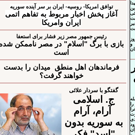
دا
توافق امریکا- روسیه- ایران بر سر آینده سوریه
ین
آغاز پخش اخبار مربوط
به تفاهم اتمی
ئی
ت
ایران وامریکا
بر
حت
رئیس جمهور مصر زیر فشار برای استعفا
وز
بازی با برگ "اسلام"
در مصر ناممکن شده
و
ن
است
فرماندهان اهل منطق
میدان را بدست
خواهند گرفت؟
گفتگو با سردار علائی
ج. اسلامی
له
را
آرام، آرام
را
رت
دی
به سوریه بدون
د
ان
"اسد" فکر
و