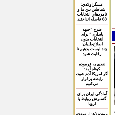
عسگراولادي:
شياطين بين ما و
نامزدهاي انتخابات
88 فاصله انداختند
طرح "جبهه
پایداری"
برای
انتخاباتِ بدون
اصلاح‌طلبان
:
چند لیست بدهیم تا
رقابت شود
نقدی به فرموده
کوتاه آمد:
اگر امريكا آدم شود،
رابطه برقرار
مي‌كنيم
آمادگي ايران براي
گسترش روابط با
اروپا
به
پرونده 3هزار صفحه