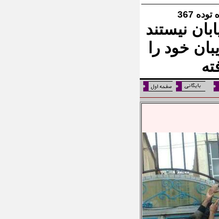
وده 367
بان نیستند
ان خود را
ته