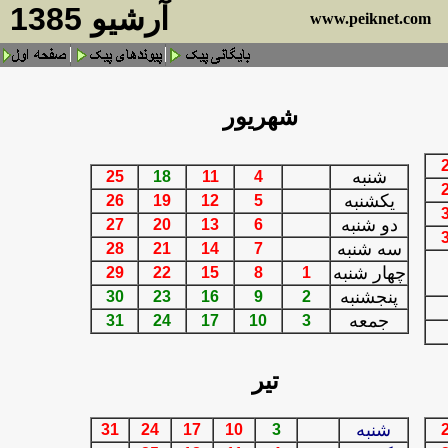
آرشيو 1385
www.peiknet.com
شهريور
شنبه
25
18
11
4
يكشنبه
26
19
12
5
دو شنبه
27
20
13
6
سه شنبه
28
21
14
7
چهار شنبه
29
22
15
8
1
پنجشنبه
30
23
16
9
2
جمعه
31
24
17
10
3
تير
شنبه
31
24
17
10
3